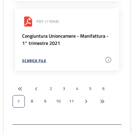
PDF
(170KB)
Congiuntura Unioncamere - Manifattura -
1° trimestre 2021
SCARICA FILE
2
3
4
5
6
8
9
10
11
7