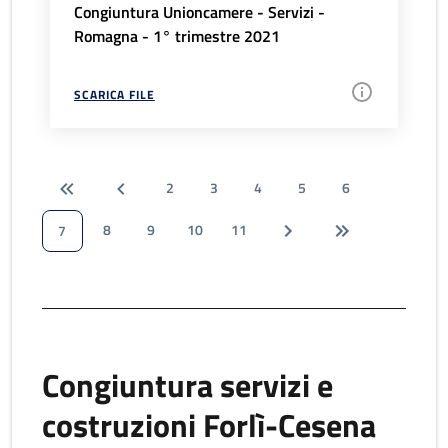
Congiuntura Unioncamere - Servizi -
Romagna - 1° trimestre 2021
SCARICA FILE
2
3
4
5
6
8
9
10
11
7
Congiuntura servizi e
costruzioni Forlì-Cesena