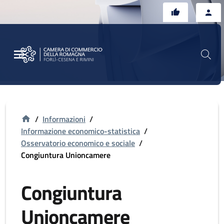
Vai al contenuto principale
Vai al footer
/
Informazioni
/
Informazione economico-statistica
/
Osservatorio economico e sociale
/
Congiuntura Unioncamere
Congiuntura
Unioncamere