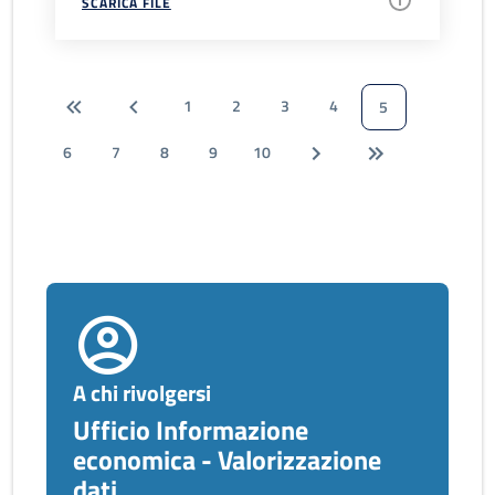
SCARICA FILE
1
2
3
4
5
6
7
8
9
10
A chi rivolgersi
Ufficio Informazione
economica - Valorizzazione
dati