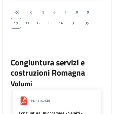
5
6
7
8
9
11
12
13
14
10
Congiuntura servizi e
costruzioni Romagna
Volumi
PDF
(162KB)
Congiuntura Unioncamere - Servizi -