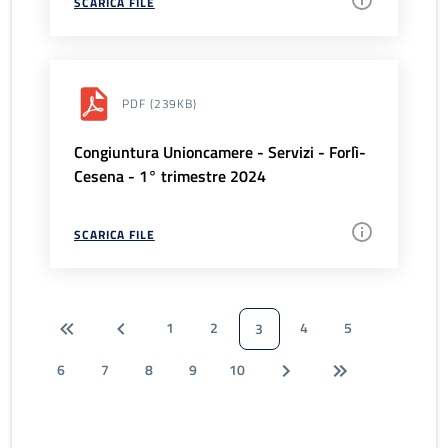
SCARICA FILE
PDF
(239KB)
Congiuntura Unioncamere - Servizi - Forlì-
Cesena - 1° trimestre 2024
SCARICA FILE
1
2
4
5
3
6
7
8
9
10