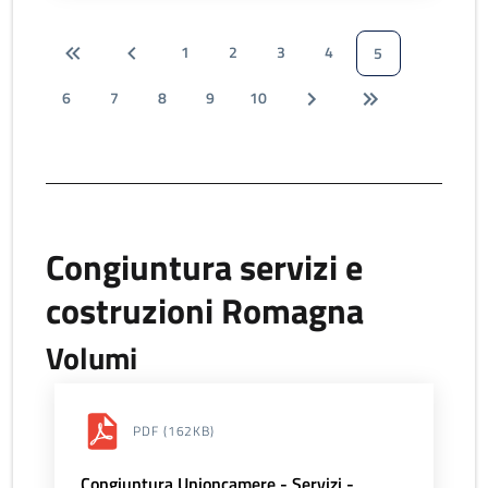
1
2
3
4
5
6
7
8
9
10
Congiuntura servizi e
costruzioni Romagna
Volumi
PDF
(162KB)
Congiuntura Unioncamere - Servizi -