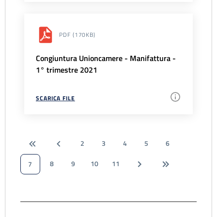
PDF
(170KB)
Congiuntura Unioncamere - Manifattura -
1° trimestre 2021
SCARICA FILE
2
3
4
5
6
8
9
10
11
7