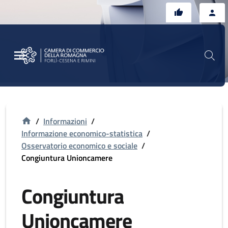
Vai al contenuto principale
Vai al footer
/
Informazioni
/
Informazione economico-statistica
/
Osservatorio economico e sociale
/
Congiuntura Unioncamere
Congiuntura
Unioncamere