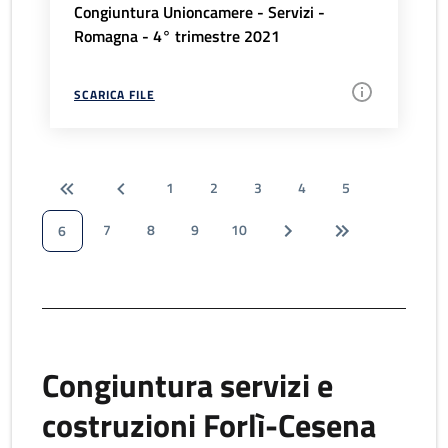
Congiuntura Unioncamere - Servizi -
Romagna - 4° trimestre 2021
SCARICA FILE
1
2
3
4
5
7
8
9
10
6
Congiuntura servizi e
costruzioni Forlì-Cesena