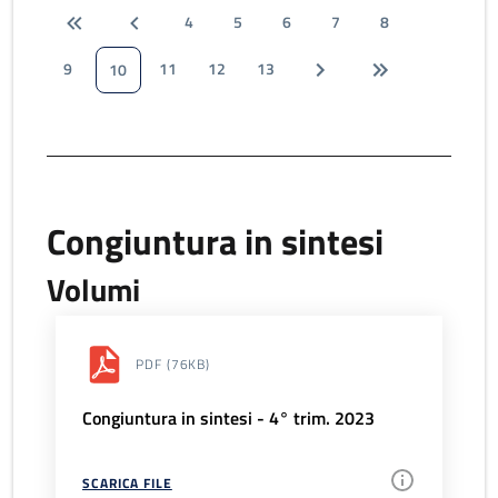
4
5
6
7
8
9
11
12
13
10
Congiuntura in sintesi
Volumi
PDF
(76KB)
Congiuntura in sintesi - 4° trim. 2023
SCARICA FILE