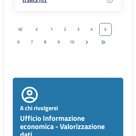
SCARICA FILE
1
2
3
4
5
6
7
8
9
10
A chi rivolgersi
Ufficio Informazione
economica - Valorizzazione
dati