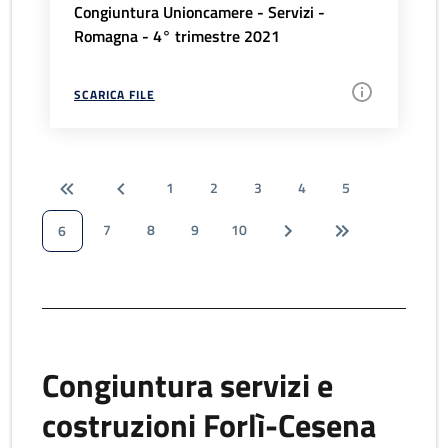
Congiuntura Unioncamere - Servizi -
Romagna - 4° trimestre 2021
SCARICA FILE
1
2
3
4
5
7
8
9
10
6
Congiuntura servizi e
costruzioni Forlì-Cesena