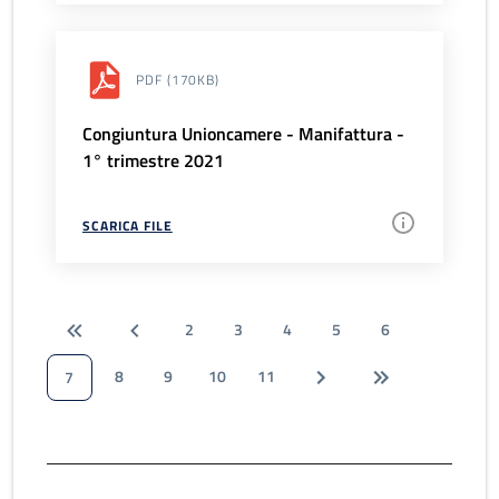
PDF
(170KB)
Congiuntura Unioncamere - Manifattura -
1° trimestre 2021
SCARICA FILE
2
3
4
5
6
8
9
10
11
7