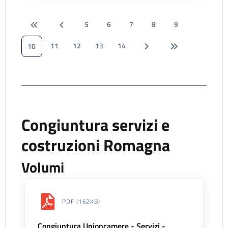
5
6
7
8
9
11
12
13
14
10
Congiuntura servizi e
costruzioni Romagna
Volumi
PDF
(162KB)
Congiuntura Unioncamere - Servizi -