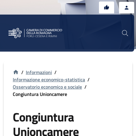
Vai al contenuto principale
Vai al footer
/
Informazioni
/
Informazione economico-statistica
/
Osservatorio economico e sociale
/
Congiuntura Unioncamere
Congiuntura
Unioncamere