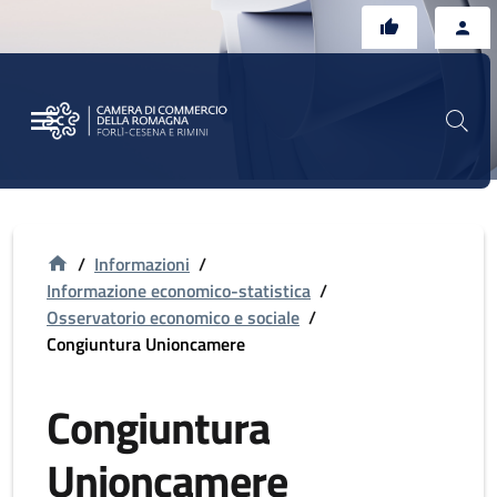
Vai al contenuto principale
Vai al footer
/
Informazioni
/
Informazione economico-statistica
/
Osservatorio economico e sociale
/
Congiuntura Unioncamere
Congiuntura
Unioncamere