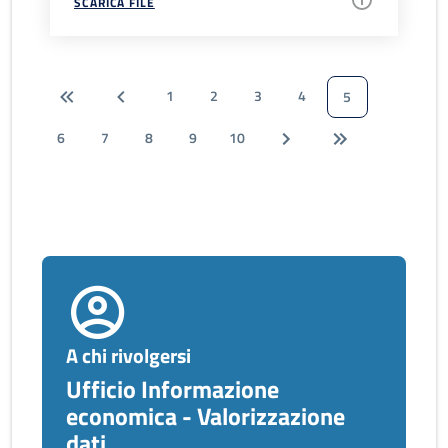
SCARICA FILE
1
2
3
4
5
6
7
8
9
10
A chi rivolgersi
Ufficio Informazione
economica - Valorizzazione
dati