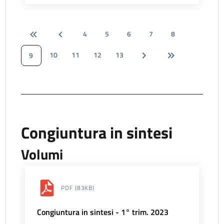
4
5
6
7
8
10
11
12
13
9
Congiuntura in sintesi
Volumi
PDF
(83KB)
Congiuntura in sintesi - 1° trim. 2023