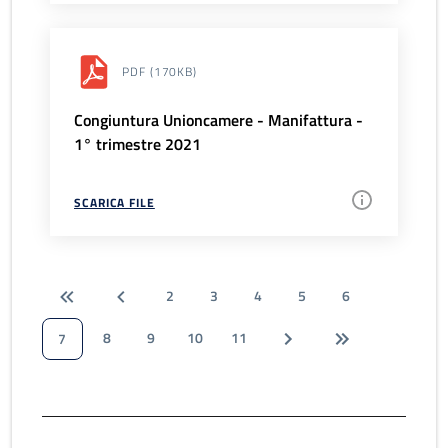
PDF
(170KB)
Congiuntura Unioncamere - Manifattura -
1° trimestre 2021
SCARICA FILE
2
3
4
5
6
8
9
10
11
7