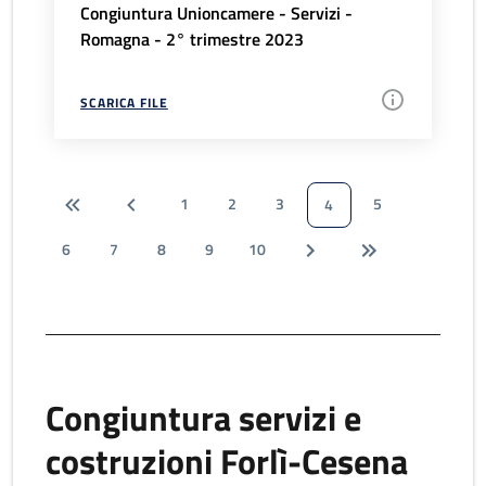
Congiuntura Unioncamere - Servizi -
Romagna - 2° trimestre 2023
SCARICA FILE
1
2
3
5
4
6
7
8
9
10
Congiuntura servizi e
costruzioni Forlì-Cesena