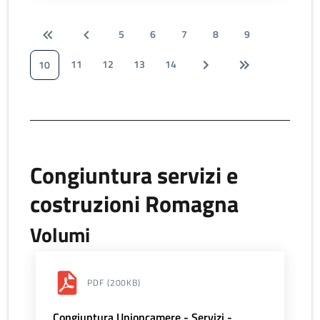
5
6
7
8
9
11
12
13
14
10
Congiuntura servizi e
costruzioni Romagna
Volumi
PDF
(200KB)
Congiuntura Unioncamere - Servizi -