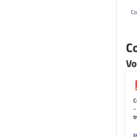
Co
C
Vo
C
-
t
S