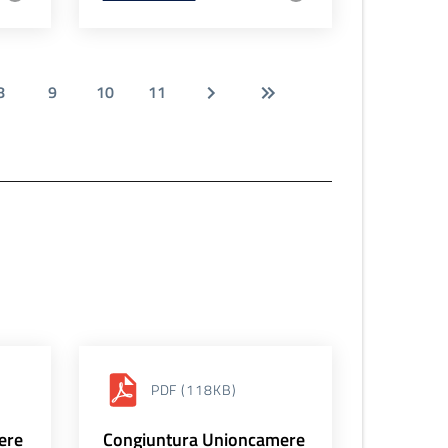
8
9
10
11
PDF
(118KB)
ere
Congiuntura Unioncamere