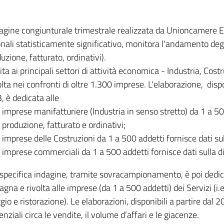
dagine congiunturale trimestrale realizzata da Unioncamere
onali statisticamente significativo, monitora l'andamento degl
uzione, fatturato, ordinativi).
ita ai principali settori di attività economica - Industria, Cos
lta nei confronti di oltre 1.300 imprese. L'elaborazione, disp
, è dedicata alle
imprese manifatturiere (Industria in senso stretto) da 1 a 50
produzione, fatturato e ordinativi;
imprese delle Costruzioni da 1 a 500 addetti fornisce dati s
imprese commerciali da 1 a 500 addetti fornisce dati sulla d
specifica indagine, tramite sovracampionamento, è poi dedicata
na e rivolta alle imprese (da 1 a 500 addetti) dei Servizi (i.
gio e ristorazione). Le elaborazioni, disponibili a partire dal 
nziali circa le vendite, il volume d’affari e le giacenze.