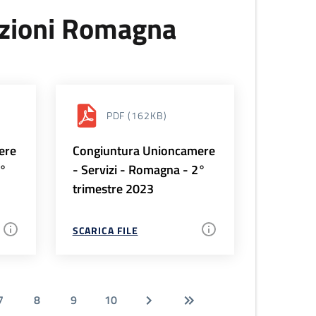
uzioni Romagna
PDF
(162KB)
ere
Congiuntura Unioncamere
3°
- Servizi - Romagna - 2°
trimestre 2023
SCARICA FILE
7
8
9
10