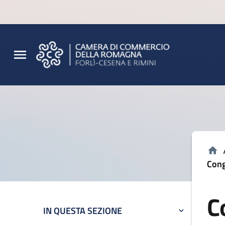
Vai al contenuto principale
Vai al footer
Cong
C
IN QUESTA SEZIONE