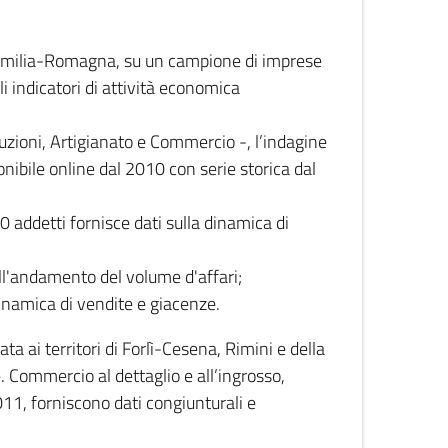
 Emilia-Romagna, su un campione di imprese
i indicatori di attività economica
truzioni, Artigianato e Commercio -, l’indagine
onibile online dal 2010 con serie storica dal
0 addetti fornisce dati sulla dinamica di
ull'andamento del volume d'affari;
inamica di vendite e giacenze.
 ai territori di Forlì-Cesena, Rimini e della
e. Commercio al dettaglio e all’ingrosso,
2011, forniscono dati congiunturali e