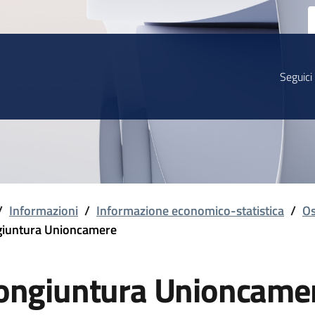
Seguici
/
Informazioni
/
Informazione economico-statistica
/
Os
iuntura Unioncamere
ongiuntura Unioncame