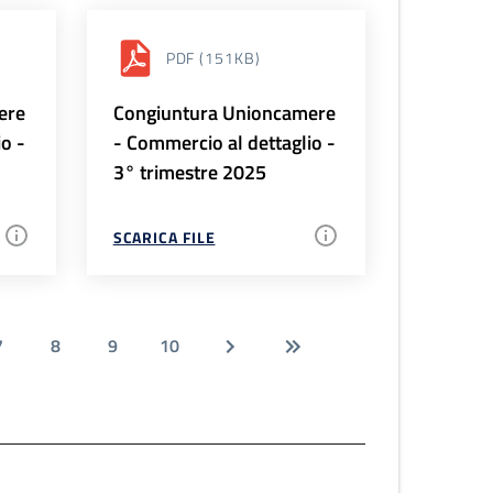
PDF
(151KB)
ere
Congiuntura Unioncamere
io -
- Commercio al dettaglio -
3° trimestre 2025
SCARICA FILE
7
8
9
10