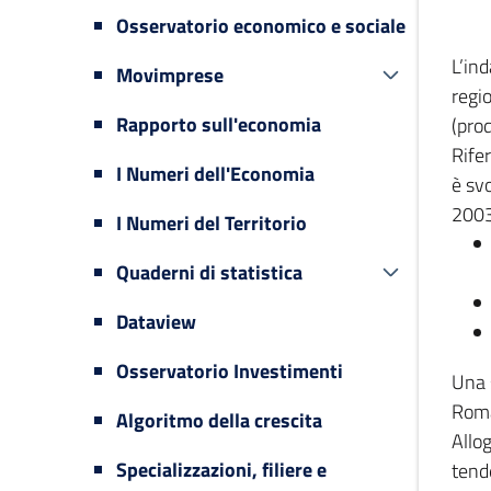
Osservatorio economico e sociale
L’in
Movimprese
regi
Rapporto sull'economia
(prod
Rifer
I Numeri dell'Economia
è svo
2003
I Numeri del Territorio
Quaderni di statistica
Dataview
Osservatorio Investimenti
Una 
Romag
Algoritmo della crescita
Allog
Specializzazioni, filiere e
tende