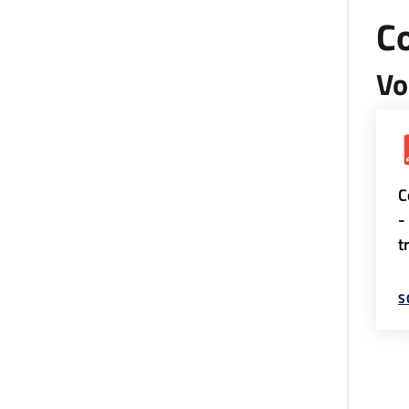
Co
Vo
C
-
t
S