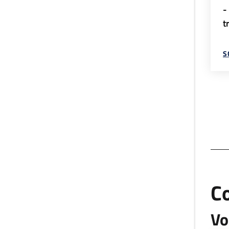
-
t
S
C
Vo