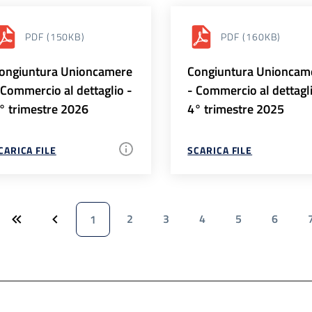
PDF
(150KB)
PDF
(160KB)
ongiuntura Unioncamere
Congiuntura Unioncam
 Commercio al dettaglio -
- Commercio al dettagl
° trimestre 2026
4° trimestre 2025
CARICA FILE
SCARICA FILE
2
3
4
5
6
1