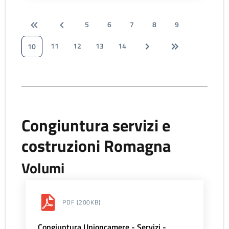
5
6
7
8
9
11
12
13
14
10
Congiuntura servizi e
costruzioni Romagna
Volumi
PDF
(200KB)
Congiuntura Unioncamere - Servizi -