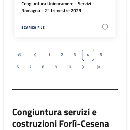
Congiuntura Unioncamere - Servizi -
Romagna - 2° trimestre 2023
SCARICA FILE
1
2
3
5
4
6
7
8
9
10
Congiuntura servizi e
costruzioni Forlì-Cesena