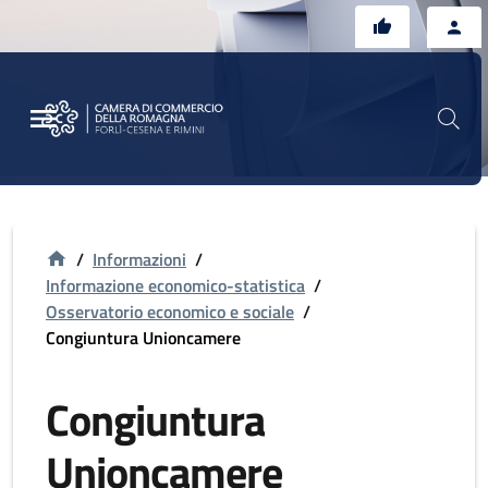
Vai al contenuto principale
Vai al footer
/
Informazioni
/
Informazione economico-statistica
/
Osservatorio economico e sociale
/
Congiuntura Unioncamere
Congiuntura
Unioncamere