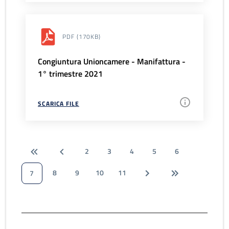
PDF
(170KB)
Congiuntura Unioncamere - Manifattura -
1° trimestre 2021
SCARICA FILE
2
3
4
5
6
8
9
10
11
7