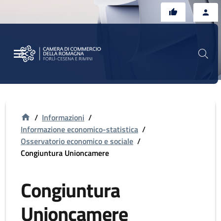
Vai al contenuto principale
Vai al footer
/
Informazioni
/
Informazione economico-statistica
/
Osservatorio economico e sociale
/
Congiuntura Unioncamere
Congiuntura
Unioncamere