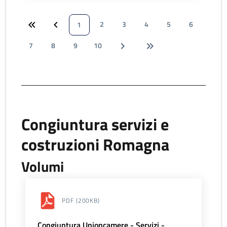
2
3
4
5
6
1
7
8
9
10
Congiuntura servizi e
costruzioni Romagna
Volumi
PDF
(200KB)
Congiuntura Unioncamere - Servizi -