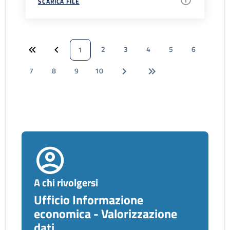
SCARICA FILE
2
3
4
5
6
1
7
8
9
10
A chi rivolgersi
Ufficio Informazione
economica - Valorizzazione
dati