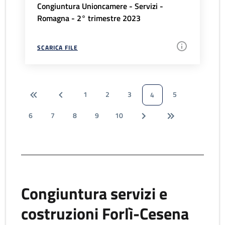
Congiuntura Unioncamere - Servizi -
Romagna - 2° trimestre 2023
SCARICA FILE
1
2
3
5
4
6
7
8
9
10
Congiuntura servizi e
costruzioni Forlì-Cesena