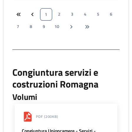
2
3
4
5
6
1
7
8
9
10
Congiuntura servizi e
costruzioni Romagna
Volumi
PDF
(200KB)
Congiuntura Unioncamere - Servizi -