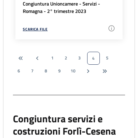
Congiuntura Unioncamere - Servizi -
Romagna - 2° trimestre 2023
SCARICA FILE
1
2
3
5
4
6
7
8
9
10
Congiuntura servizi e
costruzioni Forlì-Cesena