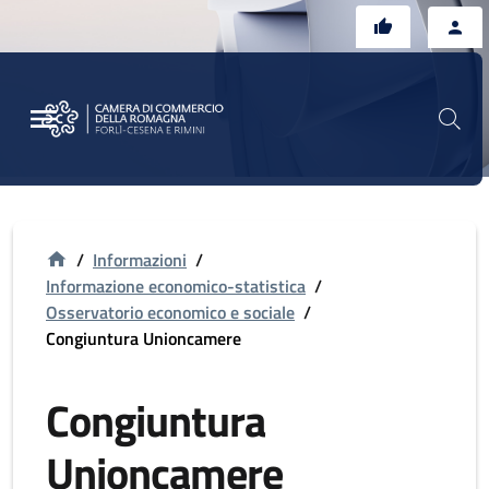
Vai al contenuto principale
Vai al footer
/
Informazioni
/
Informazione economico-statistica
/
Osservatorio economico e sociale
/
Congiuntura Unioncamere
Congiuntura
Unioncamere