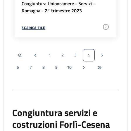
Congiuntura Unioncamere - Servizi -
Romagna - 2° trimestre 2023
SCARICA FILE
1
2
3
5
4
6
7
8
9
10
Congiuntura servizi e
costruzioni Forlì-Cesena