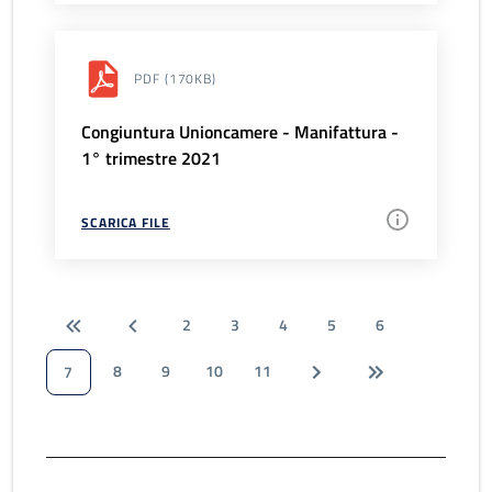
PDF
(170KB)
Congiuntura Unioncamere - Manifattura -
1° trimestre 2021
SCARICA FILE
2
3
4
5
6
8
9
10
11
7