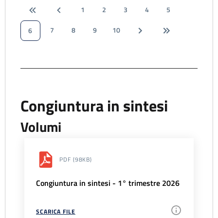
1
2
3
4
5
7
8
9
10
6
Congiuntura in sintesi
Volumi
PDF
(98KB)
Congiuntura in sintesi - 1° trimestre 2026
SCARICA FILE