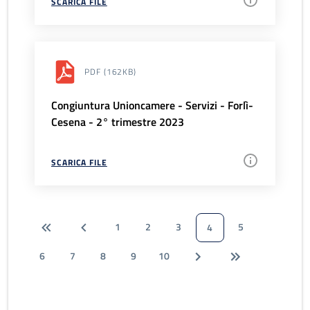
SCARICA FILE
PDF
(162KB)
Congiuntura Unioncamere - Servizi - Forlì-
Cesena - 2° trimestre 2023
SCARICA FILE
1
2
3
5
4
6
7
8
9
10