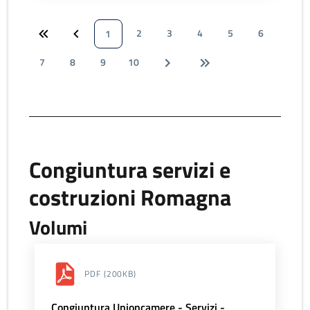
2
3
4
5
6
1
7
8
9
10
Congiuntura servizi e
costruzioni Romagna
Volumi
PDF
(200KB)
Congiuntura Unioncamere - Servizi -