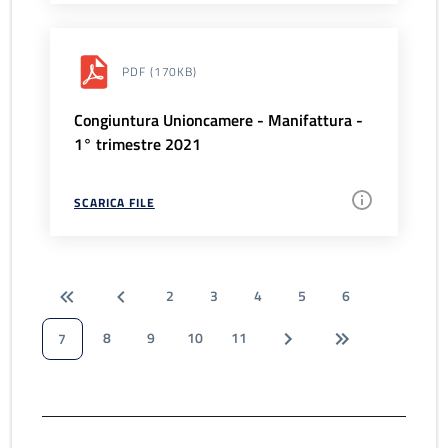
PDF
(170KB)
Congiuntura Unioncamere - Manifattura -
1° trimestre 2021
SCARICA FILE
2
3
4
5
6
8
9
10
11
7