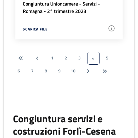
Congiuntura Unioncamere - Servizi -
Romagna - 2° trimestre 2023
SCARICA FILE
1
2
3
5
4
6
7
8
9
10
Congiuntura servizi e
costruzioni Forlì-Cesena