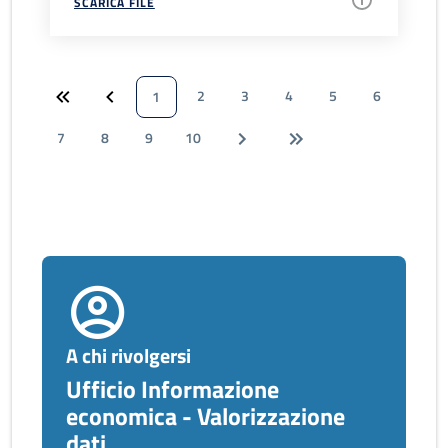
SCARICA FILE
2
3
4
5
6
1
7
8
9
10
A chi rivolgersi
Ufficio Informazione
economica - Valorizzazione
dati