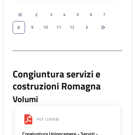
3
4
5
6
7
9
10
11
12
8
Congiuntura servizi e
costruzioni Romagna
Volumi
PDF
(200KB)
Congiuntura Unioncamere - Servizi -