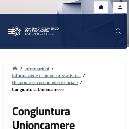
Vai al contenuto principale
Vai al footer
/
Informazioni
/
Informazione economico-statistica
/
Osservatorio economico e sociale
/
Congiuntura Unioncamere
Congiuntura
Unioncamere