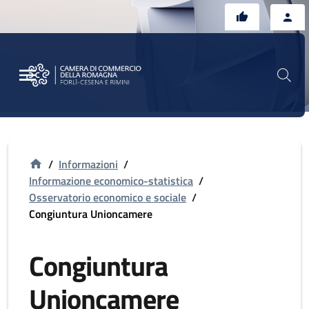
Vai al contenuto principale
Vai al footer
/
Informazioni
/
Informazione economico-statistica
/
Osservatorio economico e sociale
/
Congiuntura Unioncamere
Congiuntura
Unioncamere