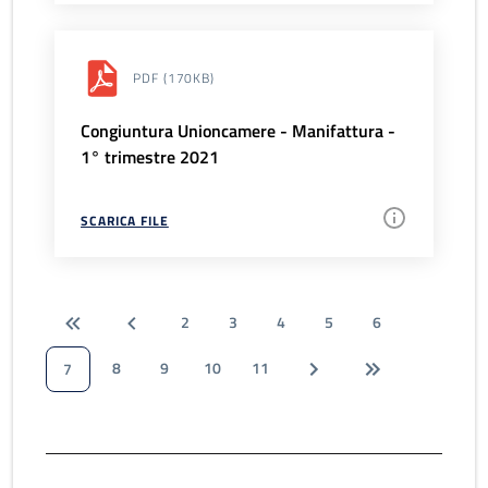
PDF
(170KB)
Congiuntura Unioncamere - Manifattura -
1° trimestre 2021
SCARICA FILE
2
3
4
5
6
8
9
10
11
7