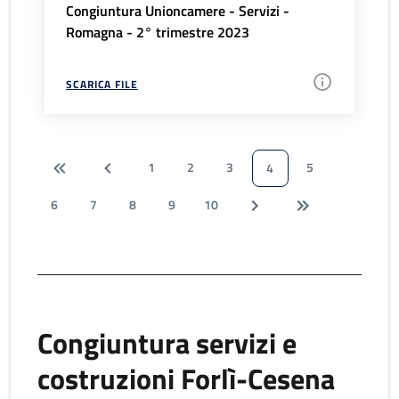
Congiuntura Unioncamere - Servizi -
Romagna - 2° trimestre 2023
SCARICA FILE
1
2
3
5
4
6
7
8
9
10
Congiuntura servizi e
costruzioni Forlì-Cesena