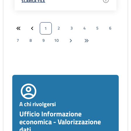
SCARICA FILE
2
3
4
5
6
1
7
8
9
10
A chi rivolgersi
Ufficio Informazione
economica - Valorizzazione
dati