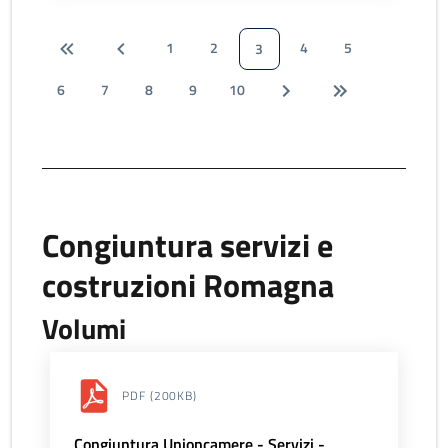
1
2
4
5
3
6
7
8
9
10
Congiuntura servizi e
costruzioni Romagna
Volumi
PDF
(200KB)
Congiuntura Unioncamere - Servizi -