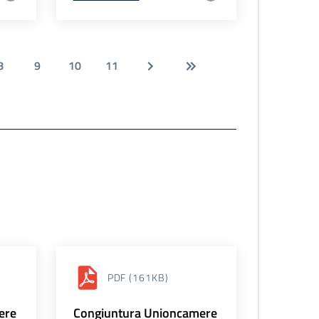
8
9
10
11
PDF
(161KB)
ere
Congiuntura Unioncamere