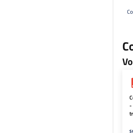
Co
C
Vo
C
-
t
S