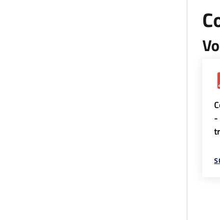
Co
Vo
C
-
t
S