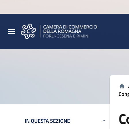
Vai al contenuto principale
Vai al footer
Cong
C
IN QUESTA SEZIONE