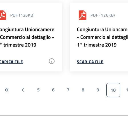
PDF
(126KB)
PDF
(126KB)
ongiuntura Unioncamere
Congiuntura Unioncam
 Commercio al dettaglio -
- Commercio al dettagl
° trimestre 2019
1° trimestre 2019
CARICA FILE
SCARICA FILE
5
6
7
8
9
10