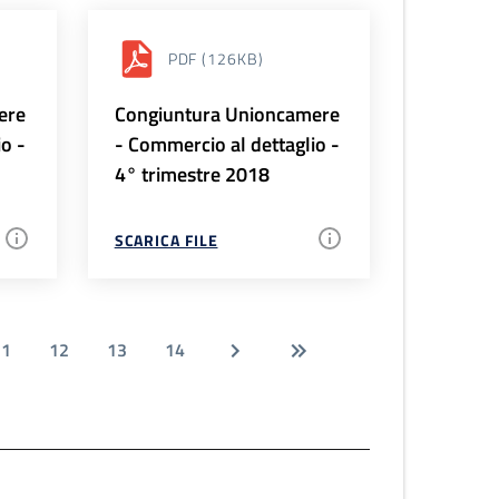
PDF
(126KB)
ere
Congiuntura Unioncamere
io -
- Commercio al dettaglio -
4° trimestre 2018
SCARICA FILE
11
12
13
14