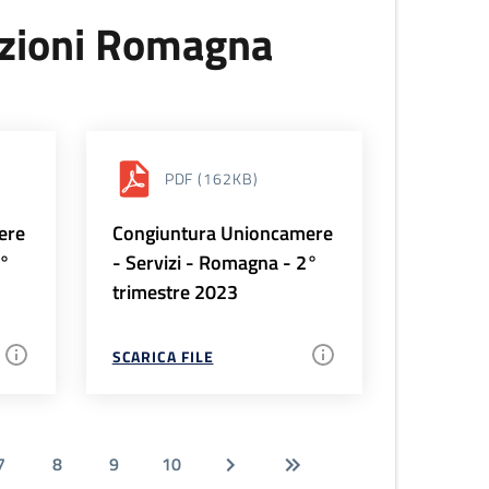
uzioni Romagna
PDF
(162KB)
ere
Congiuntura Unioncamere
3°
- Servizi - Romagna - 2°
trimestre 2023
SCARICA FILE
7
8
9
10