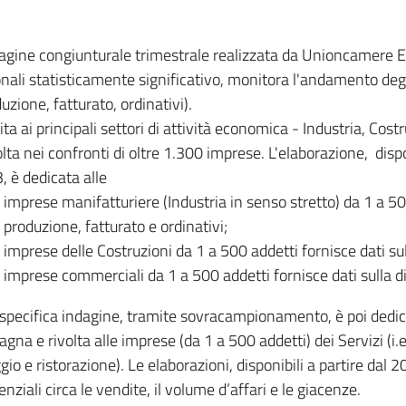
dagine congiunturale trimestrale realizzata da Unioncamere
onali statisticamente significativo, monitora l'andamento degl
uzione, fatturato, ordinativi).
ita ai principali settori di attività economica - Industria, Cos
lta nei confronti di oltre 1.300 imprese. L'elaborazione, disp
, è dedicata alle
imprese manifatturiere (Industria in senso stretto) da 1 a 50
produzione, fatturato e ordinativi;
imprese delle Costruzioni da 1 a 500 addetti fornisce dati s
imprese commerciali da 1 a 500 addetti fornisce dati sulla d
specifica indagine, tramite sovracampionamento, è poi dedicata
na e rivolta alle imprese (da 1 a 500 addetti) dei Servizi (i.
gio e ristorazione). Le elaborazioni, disponibili a partire dal 
nziali circa le vendite, il volume d’affari e le giacenze.