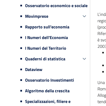
Osservatorio economico e sociale
L’in
Movimprese
regi
Rapporto sull'economia
(prod
Rifer
I Numeri dell'Economia
è svo
2003
I Numeri del Territorio
Quaderni di statistica
Dataview
Osservatorio Investimenti
Una 
Romag
Algoritmo della crescita
Allog
Specializzazioni, filiere e
tende