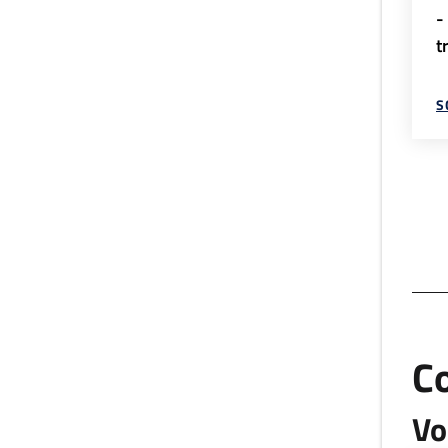
-
t
S
C
Vo