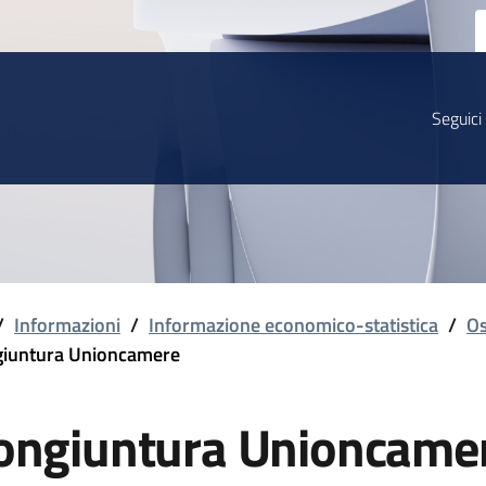
Seguici
/
Informazioni
/
Informazione economico-statistica
/
Os
iuntura Unioncamere
ongiuntura Unioncame