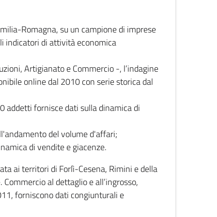
 Emilia-Romagna, su un campione di imprese
i indicatori di attività economica
truzioni, Artigianato e Commercio -, l’indagine
onibile online dal 2010 con serie storica dal
0 addetti fornisce dati sulla dinamica di
ull'andamento del volume d'affari;
inamica di vendite e giacenze.
 ai territori di Forlì-Cesena, Rimini e della
e. Commercio al dettaglio e all’ingrosso,
2011, forniscono dati congiunturali e