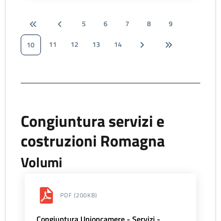
5
6
7
8
9
11
12
13
14
10
Congiuntura servizi e
costruzioni Romagna
Volumi
PDF
(200KB)
Congiuntura Unioncamere - Servizi -