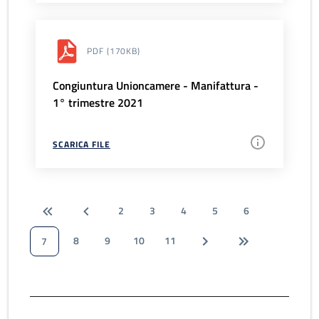
PDF
(170KB)
Congiuntura Unioncamere - Manifattura -
1° trimestre 2021
SCARICA FILE
2
3
4
5
6
8
9
10
11
7