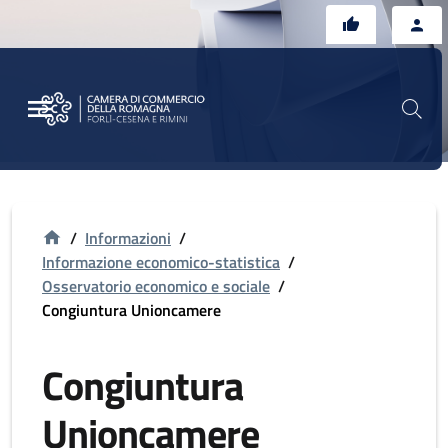
Vai al contenuto principale
Vai al footer
/
Informazioni
/
Informazione economico-statistica
/
Osservatorio economico e sociale
/
Congiuntura Unioncamere
Congiuntura
Unioncamere