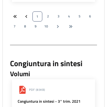
2
3
4
5
6
1
7
8
9
10
Congiuntura in sintesi
Volumi
PDF
(83KB)
Congiuntura in sintesi - 3° trim. 2021