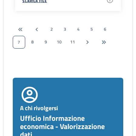
SCARICA FILE
2
3
4
5
6
8
9
10
11
7
A chi rivolgersi
Ufficio Informazione
economica - Valorizzazione
dati