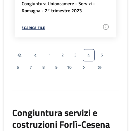
Congiuntura Unioncamere - Servizi -
Romagna - 2° trimestre 2023
SCARICA FILE
1
2
3
5
4
6
7
8
9
10
Congiuntura servizi e
costruzioni Forlì-Cesena