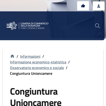
Vai al contenuto principale
Vai al footer
/
Informazioni
/
Informazione economico-statistica
/
Osservatorio economico e sociale
/
Congiuntura Unioncamere
Congiuntura
Unioncamere