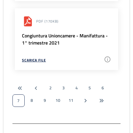
PDF
(170KB)
Congiuntura Unioncamere - Manifattura -
1° trimestre 2021
SCARICA FILE
2
3
4
5
6
8
9
10
11
7