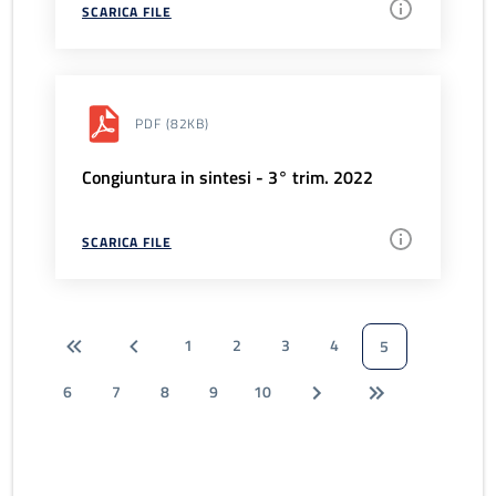
SCARICA FILE
PDF
(82KB)
Congiuntura in sintesi - 3° trim. 2022
SCARICA FILE
1
2
3
4
5
6
7
8
9
10