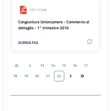
PDF
(22KB)
Congiuntura Unioncamere - Commercio al
dettaglio - 1° trimestre 2010
SCARICA FILE
13
14
15
16
17
18
19
20
21
22