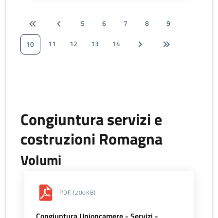
5
6
7
8
9
11
12
13
14
10
Congiuntura servizi e
costruzioni Romagna
Volumi
PDF
(200KB)
Congiuntura Unioncamere - Servizi -