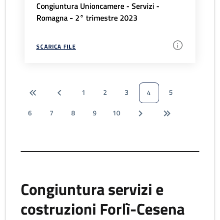
Congiuntura Unioncamere - Servizi -
Romagna - 2° trimestre 2023
SCARICA FILE
1
2
3
5
4
6
7
8
9
10
Congiuntura servizi e
costruzioni Forlì-Cesena