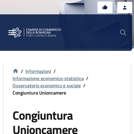
Vai al contenuto principale
Vai al footer
/
Informazioni
/
Informazione economico-statistica
/
Osservatorio economico e sociale
/
Congiuntura Unioncamere
Congiuntura
Unioncamere