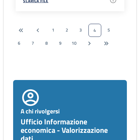
SCARICA FILE
1
2
3
5
4
6
7
8
9
10
A chi rivolgersi
Ufficio Informazione
economica - Valorizzazione
dati