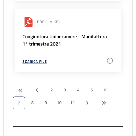
PDF
(170KB)
Congiuntura Unioncamere - Manifattura -
1° trimestre 2021
SCARICA FILE
2
3
4
5
6
8
9
10
11
7