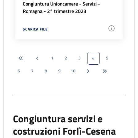
Congiuntura Unioncamere - Servizi -
Romagna - 2° trimestre 2023
SCARICA FILE
1
2
3
5
4
6
7
8
9
10
Congiuntura servizi e
costruzioni Forlì-Cesena