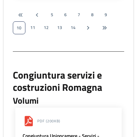
5
6
7
8
9
11
12
13
14
10
Congiuntura servizi e
costruzioni Romagna
Volumi
PDF
(200KB)
Congiuntura Unioncamere - Servizi -