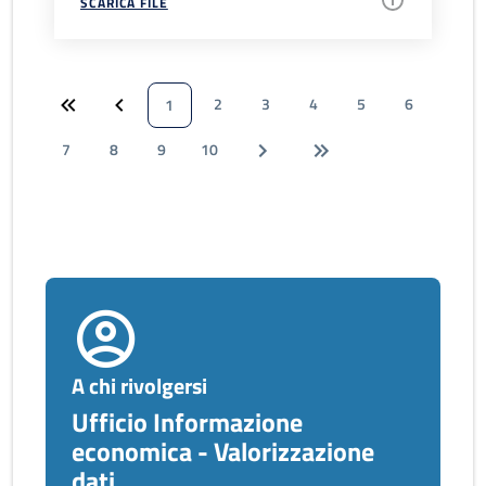
SCARICA FILE
2
3
4
5
6
1
7
8
9
10
A chi rivolgersi
Ufficio Informazione
economica - Valorizzazione
dati