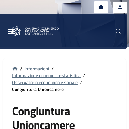
Vai al contenuto principale
Vai al footer
/
Informazioni
/
Informazione economico-statistica
/
Osservatorio economico e sociale
/
Congiuntura Unioncamere
Congiuntura
Unioncamere