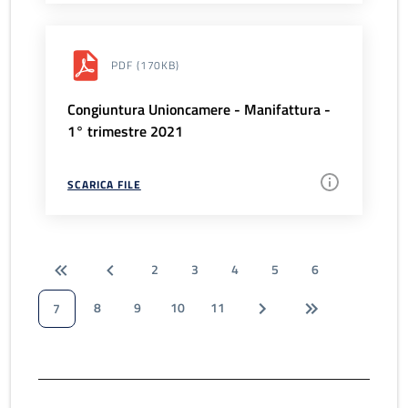
PDF
(170KB)
Congiuntura Unioncamere - Manifattura -
1° trimestre 2021
SCARICA FILE
2
3
4
5
6
8
9
10
11
7