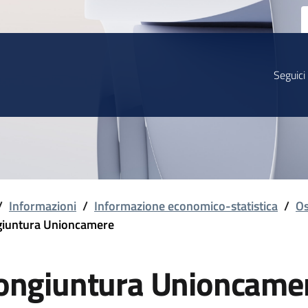
Seguici
/
Informazioni
/
Informazione economico-statistica
/
Os
iuntura Unioncamere
ongiuntura Unioncame