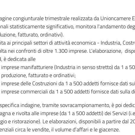
dagine congiunturale trimestrale realizzata da Unioncamere
onali statisticamente significativo, monitora l'andamento degl
uzione, fatturato, ordinativi).
ita ai principali settori di attività economica - Industria, Cos
lta nei confronti di oltre 1.300 imprese. L'elaborazione, disp
, è dedicata alle
imprese manifatturiere (Industria in senso stretto) da 1 a 50
produzione, fatturato e ordinativi;
imprese delle Costruzioni da 1 a 500 addetti fornisce dati s
imprese commerciali da 1 a 500 addetti fornisce dati sulla d
specifica indagine, tramite sovracampionamento, è poi dedicata
na e rivolta alle imprese (da 1 a 500 addetti) dei Servizi (i.
gio e ristorazione). Le elaborazioni, disponibili a partire dal 
nziali circa le vendite, il volume d’affari e le giacenze.