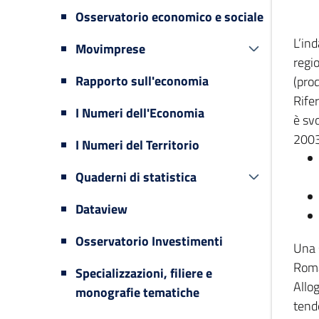
Osservatorio economico e sociale
L’in
Movimprese
regi
Rapporto sull'economia
(prod
Rifer
I Numeri dell'Economia
è svo
2003
I Numeri del Territorio
Quaderni di statistica
Dataview
Osservatorio Investimenti
Una 
Romag
Specializzazioni, filiere e
Allog
monografie tematiche
tende