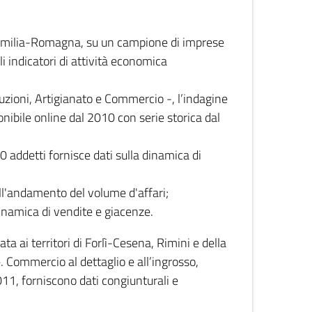
 Emilia-Romagna, su un campione di imprese
i indicatori di attività economica
truzioni, Artigianato e Commercio -, l’indagine
onibile online dal 2010 con serie storica dal
0 addetti fornisce dati sulla dinamica di
ull'andamento del volume d'affari;
inamica di vendite e giacenze.
 ai territori di Forlì-Cesena, Rimini e della
e. Commercio al dettaglio e all’ingrosso,
2011, forniscono dati congiunturali e