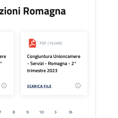
uzioni Romagna
PDF
(162KB)
ere
Congiuntura Unioncamere
3°
- Servizi - Romagna - 2°
trimestre 2023
SCARICA FILE
7
8
9
10