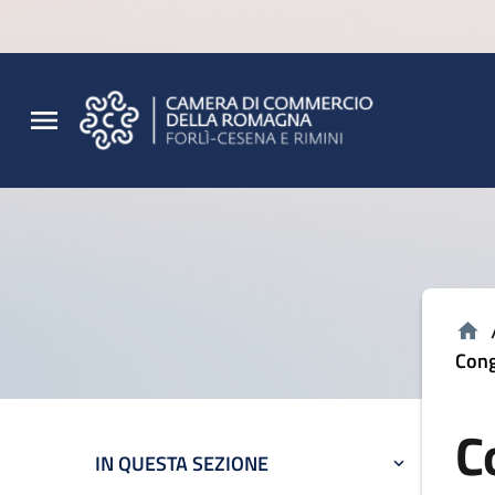
Vai al contenuto principale
Vai al footer
Cong
C
IN QUESTA SEZIONE