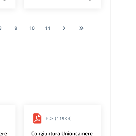
8
9
10
11
PDF
(119KB)
ere
Congiuntura Unioncamere