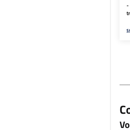
-
t
S
C
Vo