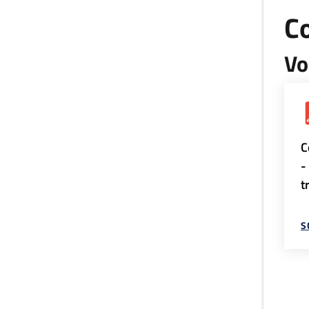
Co
Vo
C
-
t
S