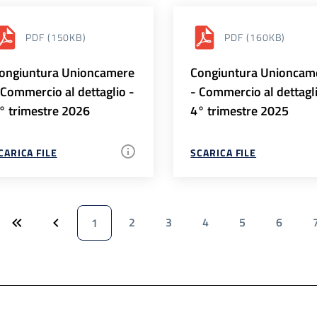
PDF
(150KB)
PDF
(160KB)
ongiuntura Unioncamere
Congiuntura Unioncam
 Commercio al dettaglio -
- Commercio al dettagl
° trimestre 2026
4° trimestre 2025
CARICA FILE
SCARICA FILE
2
3
4
5
6
1