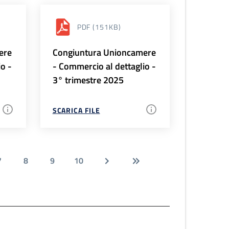
PDF
(151KB)
ere
Congiuntura Unioncamere
io -
- Commercio al dettaglio -
3° trimestre 2025
SCARICA FILE
7
8
9
10