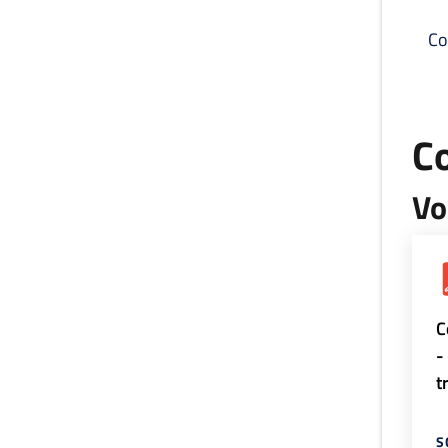
Co
C
Vo
C
-
t
S