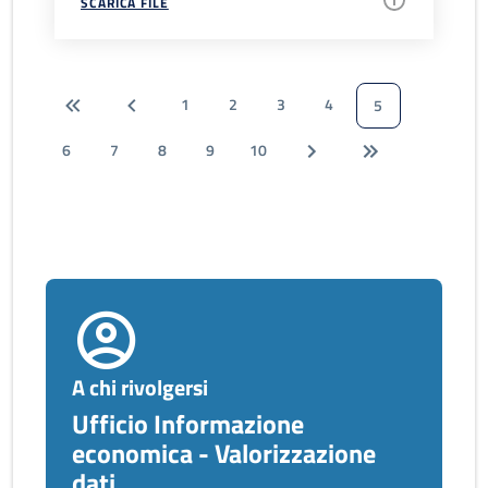
SCARICA FILE
1
2
3
4
5
6
7
8
9
10
A chi rivolgersi
Ufficio Informazione
economica - Valorizzazione
dati