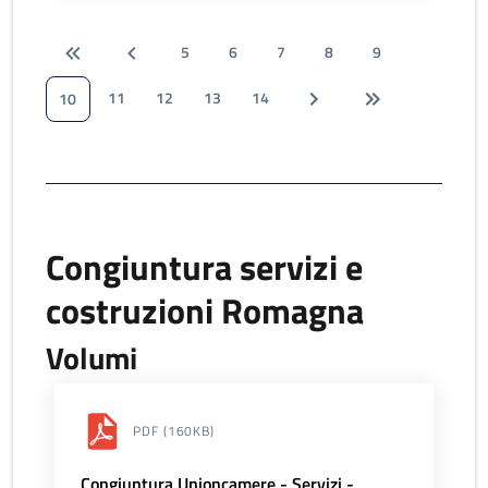
5
6
7
8
9
11
12
13
14
10
Congiuntura servizi e
costruzioni Romagna
Volumi
PDF
(160KB)
Congiuntura Unioncamere - Servizi -