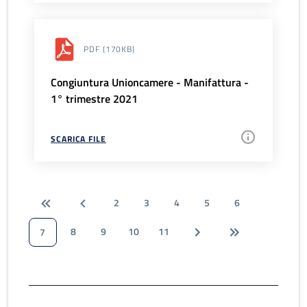
PDF
(170KB)
Congiuntura Unioncamere - Manifattura -
1° trimestre 2021
SCARICA FILE
2
3
4
5
6
8
9
10
11
7