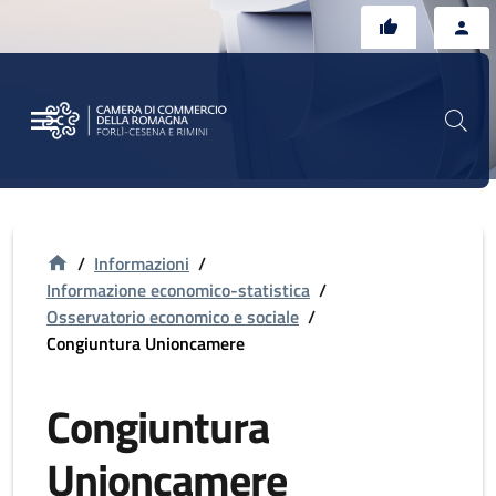
Vai al contenuto principale
Vai al footer
/
Informazioni
/
Informazione economico-statistica
/
Osservatorio economico e sociale
/
Congiuntura Unioncamere
Congiuntura
Unioncamere