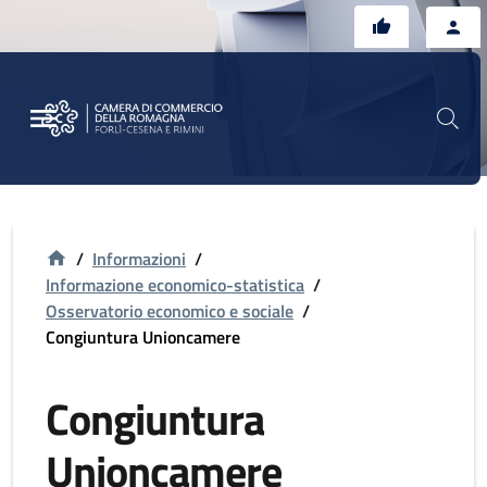
Vai al contenuto principale
Vai al footer
/
Informazioni
/
Informazione economico-statistica
/
Osservatorio economico e sociale
/
Congiuntura Unioncamere
Congiuntura
Unioncamere