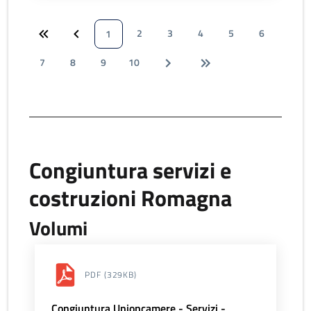
2
3
4
5
6
1
7
8
9
10
Congiuntura servizi e
costruzioni Romagna
Volumi
PDF
(329KB)
Congiuntura Unioncamere - Servizi -