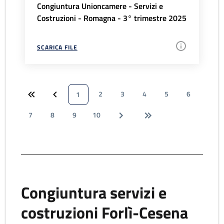
Congiuntura Unioncamere - Servizi e
Costruzioni - Romagna - 3° trimestre 2025
SCARICA FILE
2
3
4
5
6
1
7
8
9
10
Congiuntura servizi e
costruzioni Forlì-Cesena