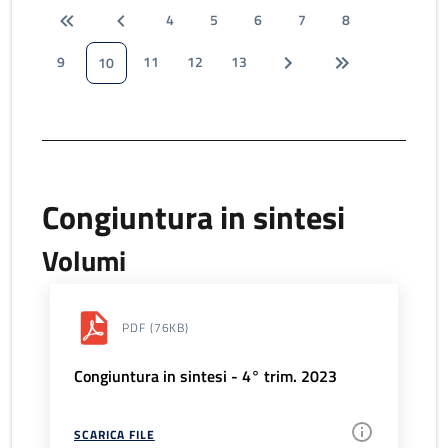
4
5
6
7
8
9
11
12
13
10
Congiuntura in sintesi
Volumi
PDF
(76KB)
Congiuntura in sintesi - 4° trim. 2023
SCARICA FILE