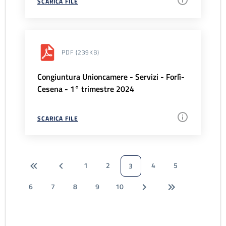
SCARICA FILE
PDF
(239KB)
Congiuntura Unioncamere - Servizi - Forlì-
Cesena - 1° trimestre 2024
SCARICA FILE
1
2
4
5
3
6
7
8
9
10