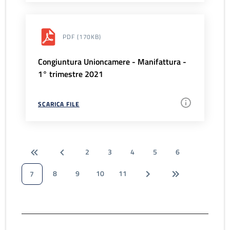
PDF
(170KB)
Congiuntura Unioncamere - Manifattura -
1° trimestre 2021
SCARICA FILE
2
3
4
5
6
8
9
10
11
7