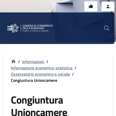
Vai al contenuto principale
Vai al footer
/
Informazioni
/
Informazione economico-statistica
/
Osservatorio economico e sociale
/
Congiuntura Unioncamere
Congiuntura
Unioncamere