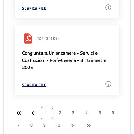
SCARICA FILE
PDF
(343KB)
Congiuntura Unioncamere - Servizi e
Costruzioni - Forlì-Cesena - 3° trimestre
2025
SCARICA FILE
2
3
4
5
6
1
7
8
9
10