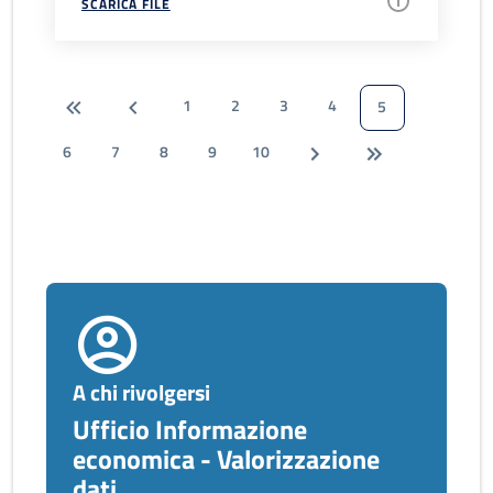
SCARICA FILE
1
2
3
4
5
6
7
8
9
10
A chi rivolgersi
Ufficio Informazione
economica - Valorizzazione
dati