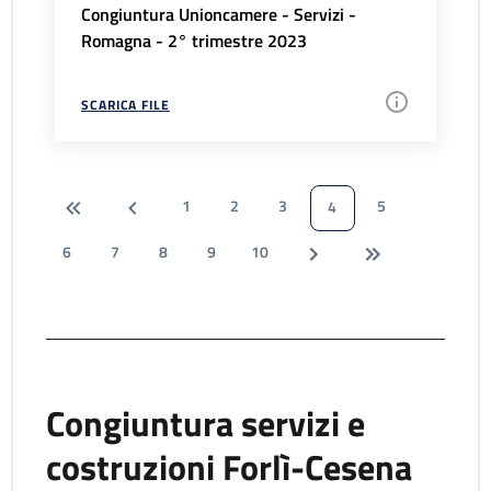
Congiuntura Unioncamere - Servizi -
Romagna - 2° trimestre 2023
SCARICA FILE
1
2
3
5
4
6
7
8
9
10
Congiuntura servizi e
costruzioni Forlì-Cesena