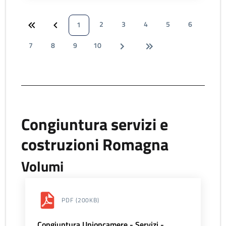
2
3
4
5
6
1
7
8
9
10
Congiuntura servizi e
costruzioni Romagna
Volumi
PDF
(200KB)
Congiuntura Unioncamere - Servizi -