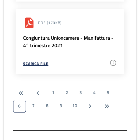
PDF
(170KB)
Congiuntura Unioncamere - Manifattura -
4° trimestre 2021
SCARICA FILE
1
2
3
4
5
7
8
9
10
6