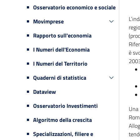
Osservatorio economico e sociale
L’in
Movimprese
regi
Rapporto sull'economia
(prod
Rifer
I Numeri dell'Economia
è svo
2003
I Numeri del Territorio
Quaderni di statistica
Dataview
Osservatorio Investimenti
Una 
Romag
Algoritmo della crescita
Allog
Specializzazioni, filiere e
tende