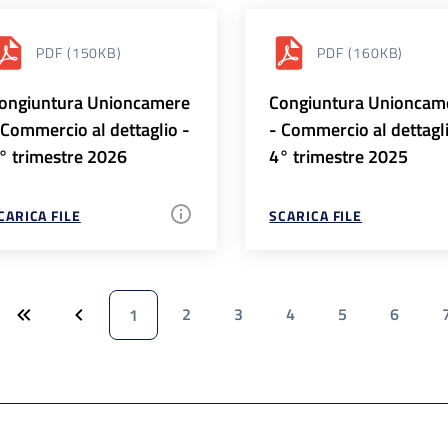
PDF
(150KB)
PDF
(160KB)
ongiuntura Unioncamere
Congiuntura Unioncam
 Commercio al dettaglio -
- Commercio al dettagl
° trimestre 2026
4° trimestre 2025
CARICA FILE
SCARICA FILE
2
3
4
5
6
1