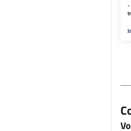
-
t
S
C
Vo