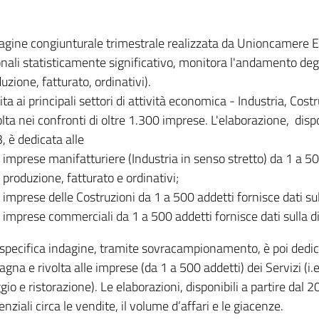
dagine congiunturale trimestrale realizzata da Unioncamere
onali statisticamente significativo, monitora l'andamento degl
uzione, fatturato, ordinativi).
ita ai principali settori di attività economica - Industria, Cos
lta nei confronti di oltre 1.300 imprese. L'elaborazione, disp
, è dedicata alle
imprese manifatturiere (Industria in senso stretto) da 1 a 50
produzione, fatturato e ordinativi;
imprese delle Costruzioni da 1 a 500 addetti fornisce dati s
imprese commerciali da 1 a 500 addetti fornisce dati sulla d
specifica indagine, tramite sovracampionamento, è poi dedicata
na e rivolta alle imprese (da 1 a 500 addetti) dei Servizi (i.
gio e ristorazione). Le elaborazioni, disponibili a partire dal 
nziali circa le vendite, il volume d’affari e le giacenze.