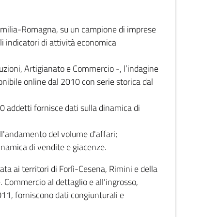
 Emilia-Romagna, su un campione di imprese
i indicatori di attività economica
truzioni, Artigianato e Commercio -, l’indagine
onibile online dal 2010 con serie storica dal
0 addetti fornisce dati sulla dinamica di
ull'andamento del volume d'affari;
inamica di vendite e giacenze.
 ai territori di Forlì-Cesena, Rimini e della
e. Commercio al dettaglio e all’ingrosso,
2011, forniscono dati congiunturali e