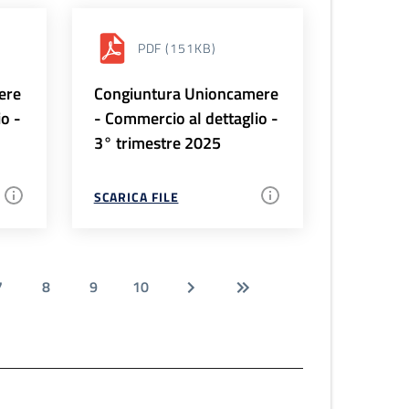
PDF
(151KB)
ere
Congiuntura Unioncamere
io -
- Commercio al dettaglio -
3° trimestre 2025
SCARICA FILE
7
8
9
10