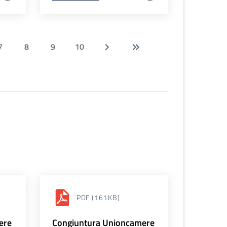
7
8
9
10
PDF
(161KB)
ere
Congiuntura Unioncamere