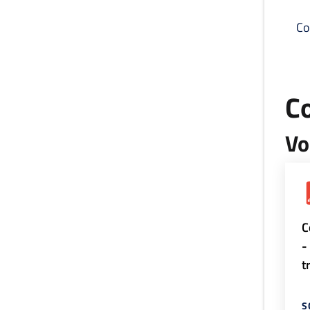
Co
C
Vo
C
-
t
S