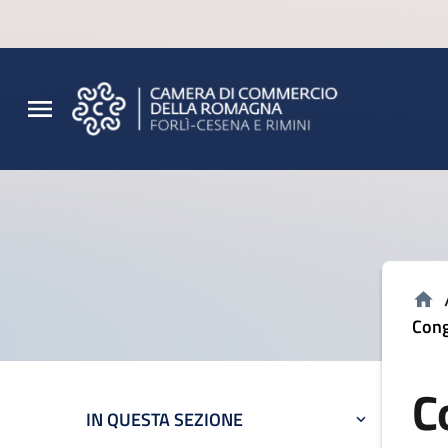
Vai al contenuto principale
Vai al footer
Cong
C
IN QUESTA SEZIONE