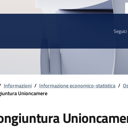
Seguici
/
Informazioni
/
Informazione economico-statistica
/
Os
iuntura Unioncamere
ongiuntura Unioncame