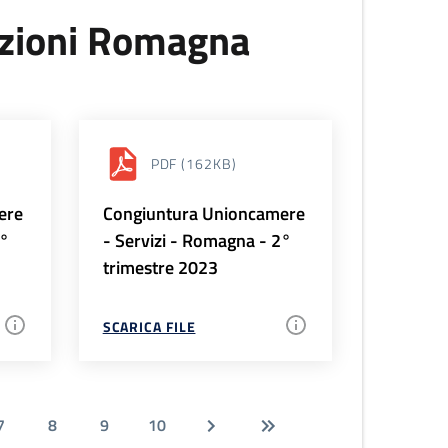
uzioni Romagna
PDF
(162KB)
ere
Congiuntura Unioncamere
3°
- Servizi - Romagna - 2°
trimestre 2023
SCARICA FILE
7
8
9
10