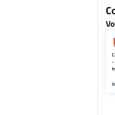
Co
Vo
C
-
t
S