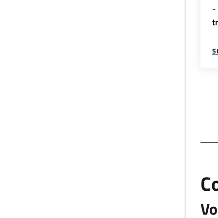
-
t
S
C
Vo