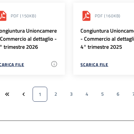
PDF
(150KB)
PDF
(160KB)
ongiuntura Unioncamere
Congiuntura Unioncam
 Commercio al dettaglio -
- Commercio al dettagl
° trimestre 2026
4° trimestre 2025
CARICA FILE
SCARICA FILE
2
3
4
5
6
1