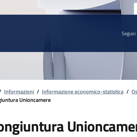
Seguici
/
Informazioni
/
Informazione economico-statistica
/
Os
iuntura Unioncamere
ongiuntura Unioncame