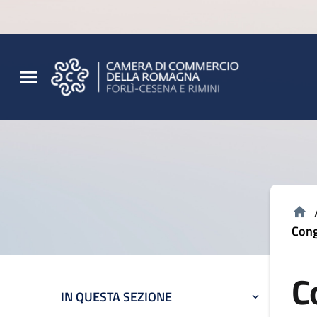
Vai al contenuto principale
Vai al footer
Cong
C
IN QUESTA SEZIONE