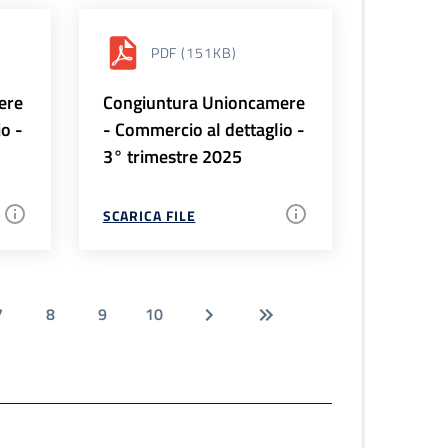
PDF
(151KB)
ere
Congiuntura Unioncamere
io -
- Commercio al dettaglio -
3° trimestre 2025
SCARICA FILE
7
8
9
10