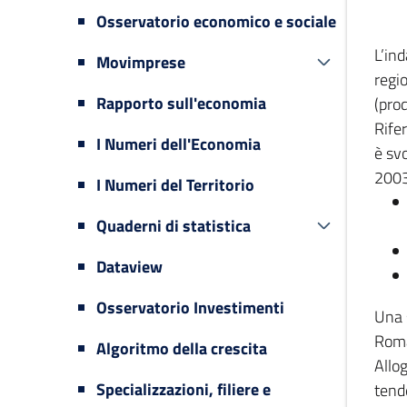
Osservatorio economico e sociale
L’in
Movimprese
regi
Rapporto sull'economia
(prod
Rifer
I Numeri dell'Economia
è svo
2003
I Numeri del Territorio
Quaderni di statistica
Dataview
Osservatorio Investimenti
Una 
Romag
Algoritmo della crescita
Allog
Specializzazioni, filiere e
tende