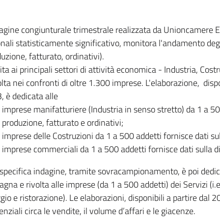
dagine congiunturale trimestrale realizzata da Unioncamere
onali statisticamente significativo, monitora l'andamento degl
uzione, fatturato, ordinativi).
ita ai principali settori di attività economica - Industria, Cos
lta nei confronti di oltre 1.300 imprese. L'elaborazione, disp
, è dedicata alle
imprese manifatturiere (Industria in senso stretto) da 1 a 50
produzione, fatturato e ordinativi;
imprese delle Costruzioni da 1 a 500 addetti fornisce dati s
imprese commerciali da 1 a 500 addetti fornisce dati sulla d
specifica indagine, tramite sovracampionamento, è poi dedicata
na e rivolta alle imprese (da 1 a 500 addetti) dei Servizi (i.
gio e ristorazione). Le elaborazioni, disponibili a partire dal 
nziali circa le vendite, il volume d’affari e le giacenze.