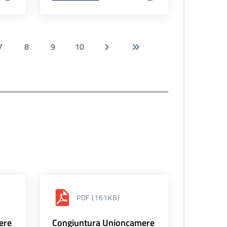
7
8
9
10
PDF
(161KB)
ere
Congiuntura Unioncamere