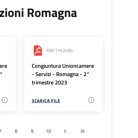
uzioni Romagna
PDF
(162KB)
ere
Congiuntura Unioncamere
3°
- Servizi - Romagna - 2°
trimestre 2023
SCARICA FILE
7
8
9
10