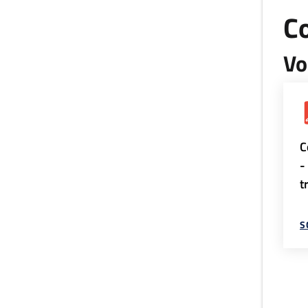
Co
Vo
C
-
t
S