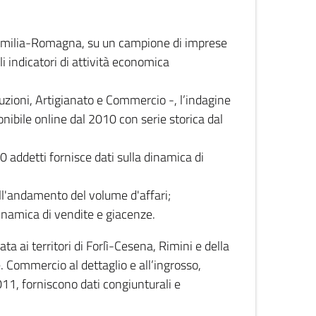
 Emilia-Romagna, su un campione di imprese
i indicatori di attività economica
truzioni, Artigianato e Commercio -, l’indagine
onibile online dal 2010 con serie storica dal
0 addetti fornisce dati sulla dinamica di
ull'andamento del volume d'affari;
inamica di vendite e giacenze.
 ai territori di Forlì-Cesena, Rimini e della
e. Commercio al dettaglio e all’ingrosso,
2011, forniscono dati congiunturali e