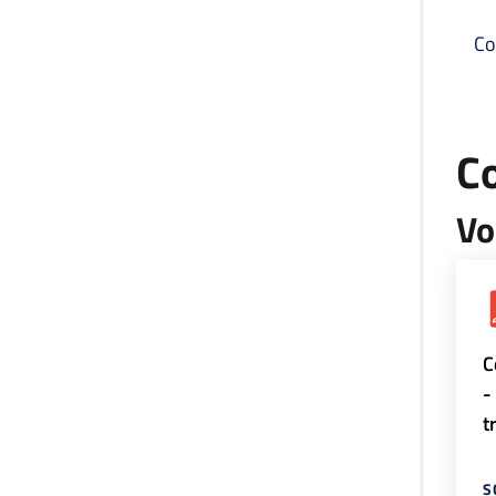
Co
C
Vo
C
-
t
S