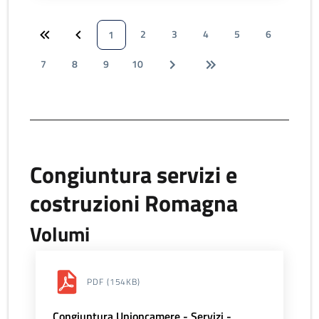
2
3
4
5
6
1
7
8
9
10
Congiuntura servizi e
costruzioni Romagna
Volumi
PDF
(154KB)
Congiuntura Unioncamere - Servizi -