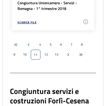
Congiuntura Unioncamere - Servizi -
Romagna - 1° trimestre 2018
SCARICA FILE
4
5
6
7
8
9
10
12
13
11
Congiuntura servizi e
costruzioni Forlì-Cesena