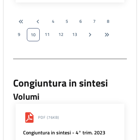
4
5
6
7
8
9
11
12
13
10
Congiuntura in sintesi
Volumi
PDF
(76KB)
Congiuntura in sintesi - 4° trim. 2023