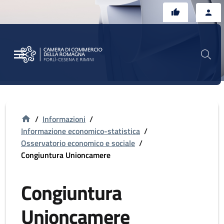
Vai al contenuto principale
Vai al footer
/
Informazioni
/
Informazione economico-statistica
/
Osservatorio economico e sociale
/
Congiuntura Unioncamere
Congiuntura
Unioncamere