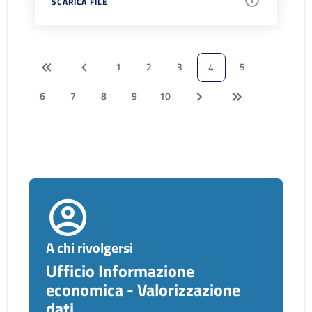
SCARICA FILE
1
2
3
5
4
6
7
8
9
10
A chi rivolgersi
Ufficio Informazione
economica - Valorizzazione
dati