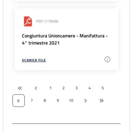
PDF
(170KB)
Congiuntura Unioncamere - Manifattura -
4° trimestre 2021
SCARICA FILE
1
2
3
4
5
7
8
9
10
6