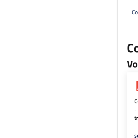
Co
C
Vo
C
-
t
S