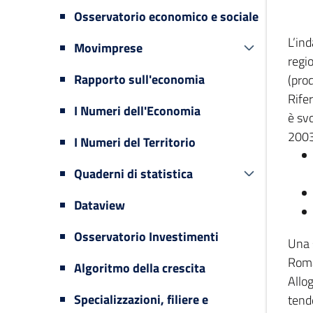
Osservatorio economico e sociale
L’in
Movimprese
regi
Rapporto sull'economia
(prod
Rifer
I Numeri dell'Economia
è svo
2003
I Numeri del Territorio
Quaderni di statistica
Dataview
Osservatorio Investimenti
Una 
Romag
Algoritmo della crescita
Allog
Specializzazioni, filiere e
tende