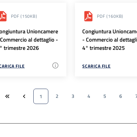
PDF
(150KB)
PDF
(160KB)
ongiuntura Unioncamere
Congiuntura Unioncam
 Commercio al dettaglio -
- Commercio al dettagl
° trimestre 2026
4° trimestre 2025
CARICA FILE
SCARICA FILE
2
3
4
5
6
1