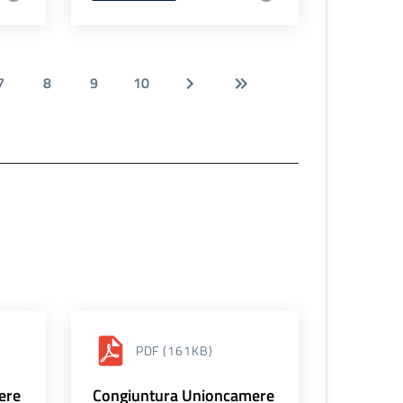
7
8
9
10
PDF
(161KB)
ere
Congiuntura Unioncamere