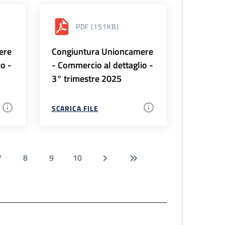
PDF
(151KB)
ere
Congiuntura Unioncamere
io -
- Commercio al dettaglio -
3° trimestre 2025
SCARICA FILE
7
8
9
10