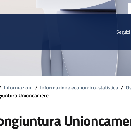
Seguici
/
Informazioni
/
Informazione economico-statistica
/
Os
iuntura Unioncamere
ongiuntura Unioncame