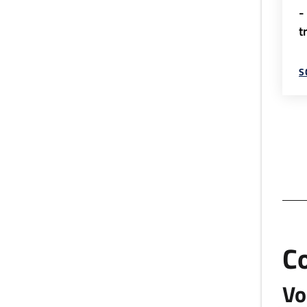
-
t
S
C
Vo