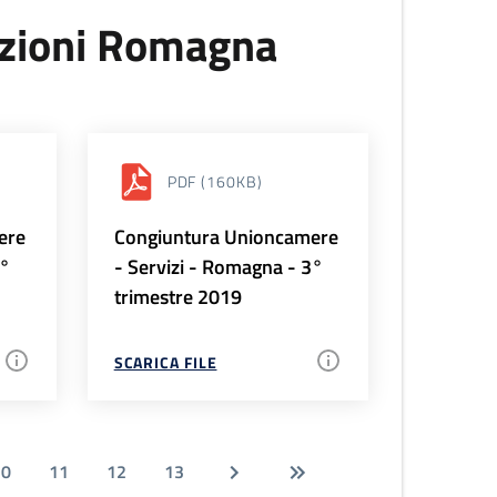
uzioni Romagna
PDF
(160KB)
ere
Congiuntura Unioncamere
4°
- Servizi - Romagna - 3°
trimestre 2019
SCARICA FILE
10
11
12
13