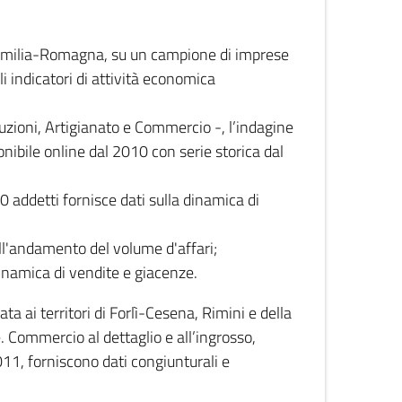
 Emilia-Romagna, su un campione di imprese
i indicatori di attività economica
truzioni, Artigianato e Commercio -, l’indagine
onibile online dal 2010 con serie storica dal
0 addetti fornisce dati sulla dinamica di
ull'andamento del volume d'affari;
inamica di vendite e giacenze.
 ai territori di Forlì-Cesena, Rimini e della
e. Commercio al dettaglio e all’ingrosso,
2011, forniscono dati congiunturali e