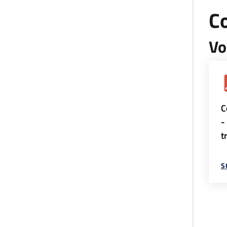
Co
Vo
C
-
t
S