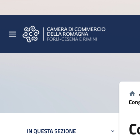
Vai al contenuto principale
Vai al footer
Cong
C
IN QUESTA SEZIONE