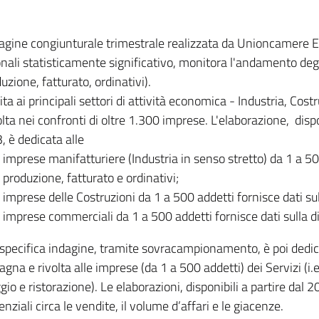
dagine congiunturale trimestrale realizzata da Unioncamere
onali statisticamente significativo, monitora l'andamento degl
uzione, fatturato, ordinativi).
ita ai principali settori di attività economica - Industria, Cos
lta nei confronti di oltre 1.300 imprese. L'elaborazione, disp
, è dedicata alle
imprese manifatturiere (Industria in senso stretto) da 1 a 50
produzione, fatturato e ordinativi;
imprese delle Costruzioni da 1 a 500 addetti fornisce dati s
imprese commerciali da 1 a 500 addetti fornisce dati sulla d
specifica indagine, tramite sovracampionamento, è poi dedicata
na e rivolta alle imprese (da 1 a 500 addetti) dei Servizi (i.
gio e ristorazione). Le elaborazioni, disponibili a partire dal 
nziali circa le vendite, il volume d’affari e le giacenze.