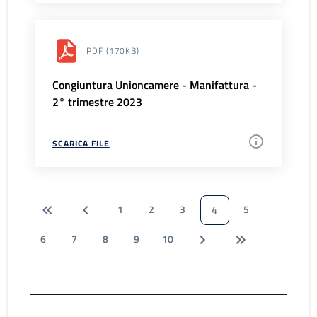
PDF
(170KB)
Congiuntura Unioncamere - Manifattura -
2° trimestre 2023
SCARICA FILE
1
2
3
5
4
6
7
8
9
10