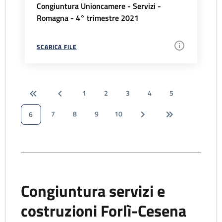
Congiuntura Unioncamere - Servizi -
Romagna - 4° trimestre 2021
SCARICA FILE
1
2
3
4
5
7
8
9
10
6
Congiuntura servizi e
costruzioni Forlì-Cesena