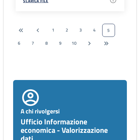
SCARICA FILE
1
2
3
4
5
6
7
8
9
10
A chi rivolgersi
Ufficio Informazione
economica - Valorizzazione
dati