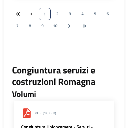
2
3
4
5
6
1
7
8
9
10
Congiuntura servizi e
costruzioni Romagna
Volumi
PDF
(162KB)
Congiuntura Unioncamere - Servizi -