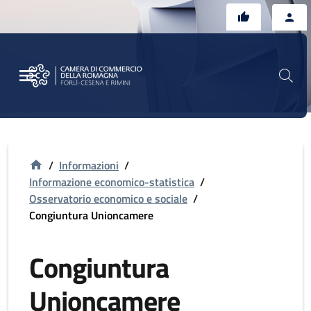
Vai al contenuto principale
Vai al footer
/
Informazioni
/
Informazione economico-statistica
/
Osservatorio economico e sociale
/
Congiuntura Unioncamere
Congiuntura
Unioncamere