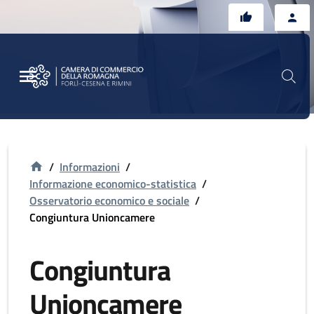
Vai al contenuto principale
Vai al footer
/
Informazioni
/
Informazione economico-statistica
/
Osservatorio economico e sociale
/
Congiuntura Unioncamere
Congiuntura
Unioncamere