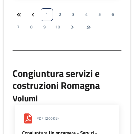
2
3
4
5
6
1
7
8
9
10
Congiuntura servizi e
costruzioni Romagna
Volumi
PDF
(200KB)
Congiuntura Unioncamere - Servizi -