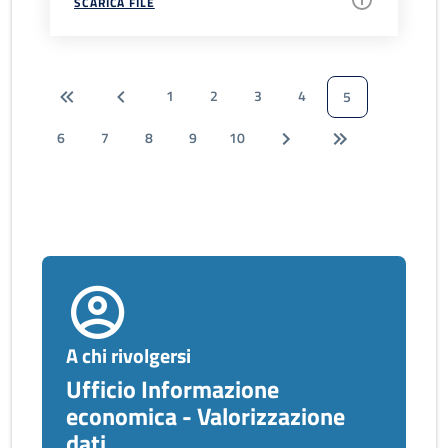
SCARICA FILE
1
2
3
4
5
6
7
8
9
10
A chi rivolgersi
Ufficio Informazione
economica - Valorizzazione
dati