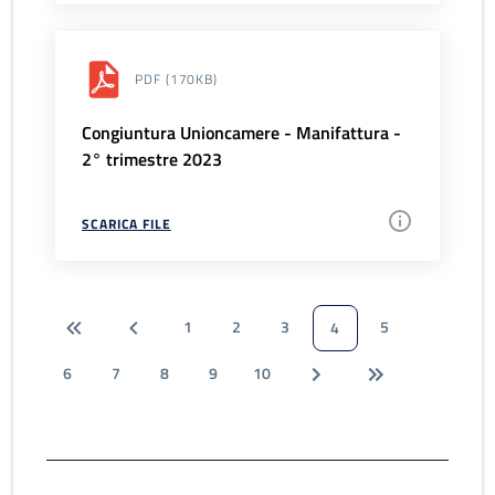
PDF
(170KB)
Congiuntura Unioncamere - Manifattura -
2° trimestre 2023
SCARICA FILE
1
2
3
5
4
6
7
8
9
10