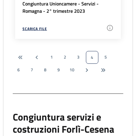
Congiuntura Unioncamere - Servizi -
Romagna - 2° trimestre 2023
SCARICA FILE
1
2
3
5
4
6
7
8
9
10
Congiuntura servizi e
costruzioni Forlì-Cesena