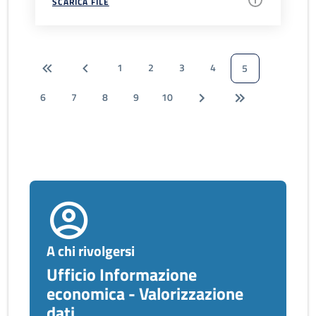
SCARICA FILE
1
2
3
4
5
6
7
8
9
10
A chi rivolgersi
Ufficio Informazione
economica - Valorizzazione
dati