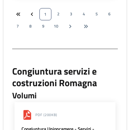
2
3
4
5
6
1
7
8
9
10
Congiuntura servizi e
costruzioni Romagna
Volumi
PDF
(200KB)
Congiuntura Unioncamere - Servizi -