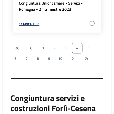
Congiuntura Unioncamere - Servizi -
Romagna - 2° trimestre 2023
SCARICA FILE
1
2
3
5
4
6
7
8
9
10
Congiuntura servizi e
costruzioni Forlì-Cesena