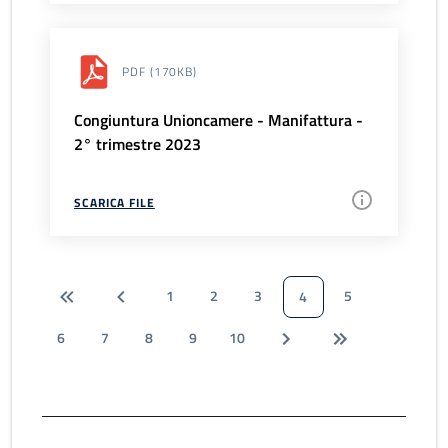
PDF
(170KB)
Congiuntura Unioncamere - Manifattura -
2° trimestre 2023
SCARICA FILE
1
2
3
5
4
6
7
8
9
10