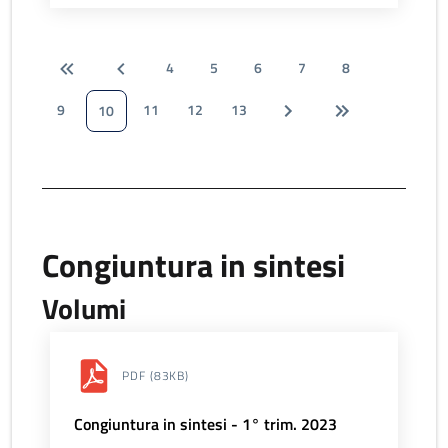
4
5
6
7
8
9
11
12
13
10
Congiuntura in sintesi
Volumi
PDF
(83KB)
Congiuntura in sintesi - 1° trim. 2023