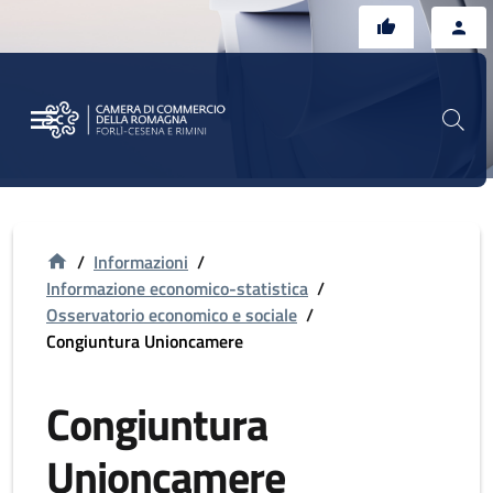
Vai al contenuto principale
Vai al footer
/
Informazioni
/
Informazione economico-statistica
/
Osservatorio economico e sociale
/
Congiuntura Unioncamere
Congiuntura
Unioncamere