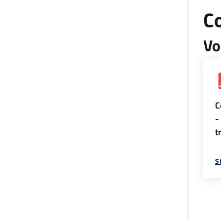
Co
Vo
C
-
t
S