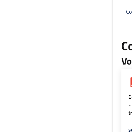
Co
C
Vo
C
-
t
S