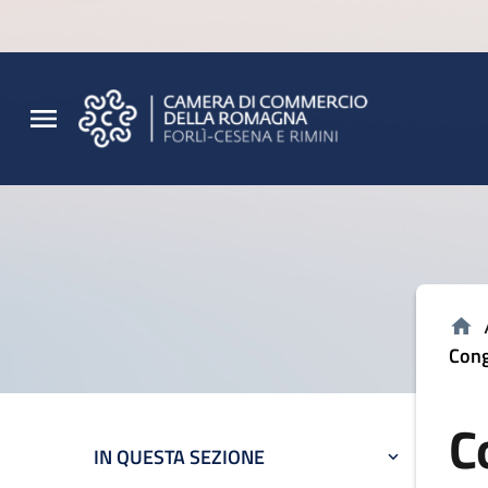
Vai al contenuto principale
Vai al footer
Cong
C
IN QUESTA SEZIONE