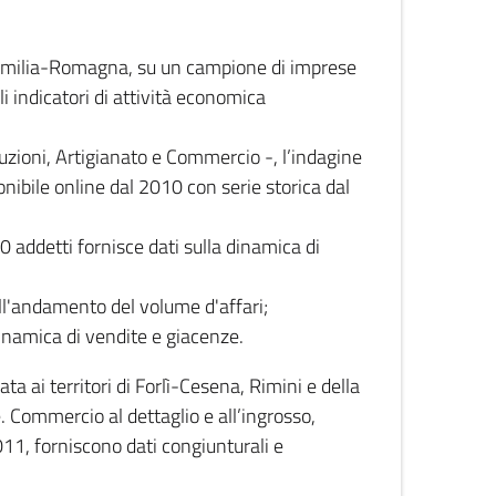
 Emilia-Romagna, su un campione di imprese
i indicatori di attività economica
truzioni, Artigianato e Commercio -, l’indagine
onibile online dal 2010 con serie storica dal
0 addetti fornisce dati sulla dinamica di
ull'andamento del volume d'affari;
inamica di vendite e giacenze.
 ai territori di Forlì-Cesena, Rimini e della
e. Commercio al dettaglio e all’ingrosso,
2011, forniscono dati congiunturali e