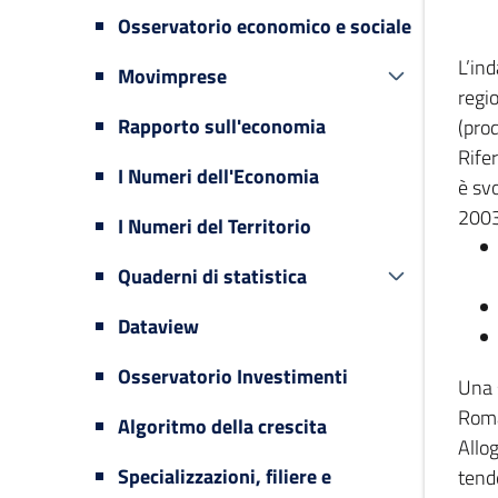
Osservatorio economico e sociale
L’in
Movimprese
regi
Rapporto sull'economia
(prod
Rifer
I Numeri dell'Economia
è svo
2003
I Numeri del Territorio
Quaderni di statistica
Dataview
Osservatorio Investimenti
Una 
Romag
Algoritmo della crescita
Allog
Specializzazioni, filiere e
tende