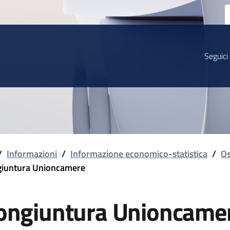
Seguici
/
Informazioni
/
Informazione economico-statistica
/
Os
iuntura Unioncamere
ongiuntura Unioncame