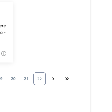
ere
io -
19
20
21
22