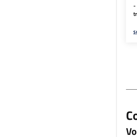
-
t
S
C
Vo