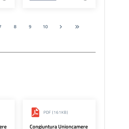
7
8
9
10
PDF
(161KB)
ere
Congiuntura Unioncamere