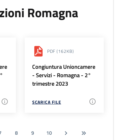
uzioni Romagna
PDF
(162KB)
ere
Congiuntura Unioncamere
3°
- Servizi - Romagna - 2°
trimestre 2023
SCARICA FILE
7
8
9
10