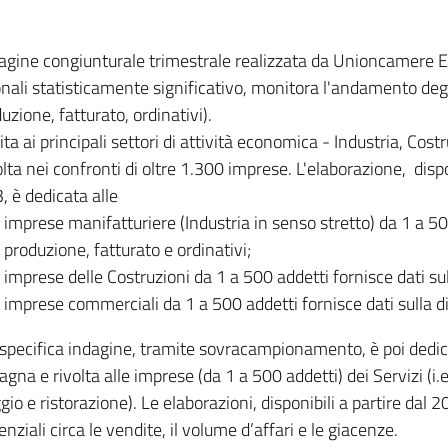
dagine congiunturale trimestrale realizzata da Unioncamere
onali statisticamente significativo, monitora l'andamento degl
uzione, fatturato, ordinativi).
ita ai principali settori di attività economica - Industria, Cos
lta nei confronti di oltre 1.300 imprese. L'elaborazione, disp
, è dedicata alle
imprese manifatturiere (Industria in senso stretto) da 1 a 50
produzione, fatturato e ordinativi;
imprese delle Costruzioni da 1 a 500 addetti fornisce dati s
imprese commerciali da 1 a 500 addetti fornisce dati sulla d
specifica indagine, tramite sovracampionamento, è poi dedicata
na e rivolta alle imprese (da 1 a 500 addetti) dei Servizi (i.
gio e ristorazione). Le elaborazioni, disponibili a partire dal 
nziali circa le vendite, il volume d’affari e le giacenze.