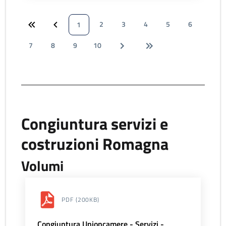
2
3
4
5
6
1
7
8
9
10
Congiuntura servizi e
costruzioni Romagna
Volumi
PDF
(200KB)
Congiuntura Unioncamere - Servizi -