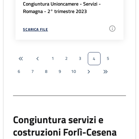
Congiuntura Unioncamere - Servizi -
Romagna - 2° trimestre 2023
SCARICA FILE
1
2
3
5
4
6
7
8
9
10
Congiuntura servizi e
costruzioni Forlì-Cesena