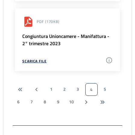
PDF
(170KB)
Congiuntura Unioncamere - Manifattura -
2° trimestre 2023
SCARICA FILE
1
2
3
5
4
6
7
8
9
10