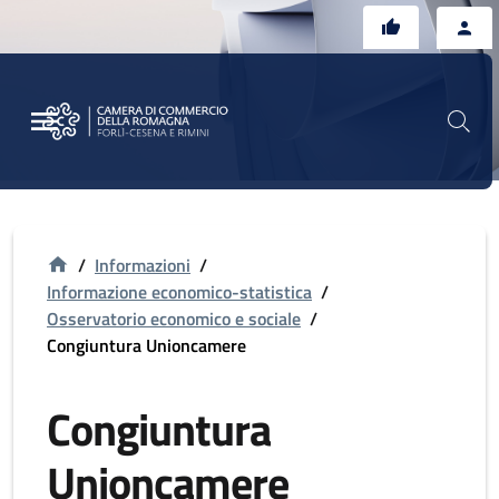
Vai al contenuto principale
Vai al footer
/
Informazioni
/
Informazione economico-statistica
/
Osservatorio economico e sociale
/
Congiuntura Unioncamere
Congiuntura
Unioncamere