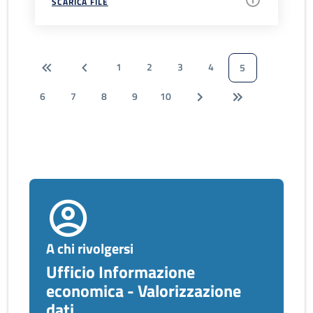
SCARICA FILE
1
2
3
4
5
6
7
8
9
10
A chi rivolgersi
Ufficio Informazione
economica - Valorizzazione
dati