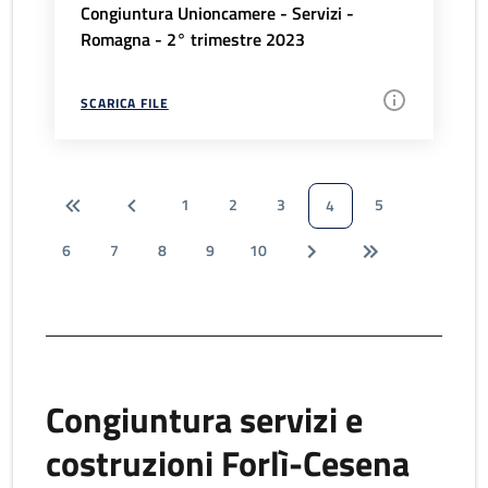
Congiuntura Unioncamere - Servizi -
Romagna - 2° trimestre 2023
SCARICA FILE
1
2
3
5
4
6
7
8
9
10
Congiuntura servizi e
costruzioni Forlì-Cesena