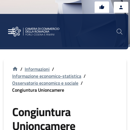
Vai al contenuto principale
Vai al footer
/
Informazioni
/
Informazione economico-statistica
/
Osservatorio economico e sociale
/
Congiuntura Unioncamere
Congiuntura
Unioncamere