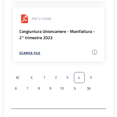
PDF
(170KB)
Congiuntura Unioncamere - Manifattura -
2° trimestre 2023
SCARICA FILE
1
2
3
5
4
6
7
8
9
10