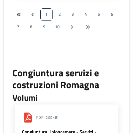
2
3
4
5
6
1
7
8
9
10
Congiuntura servizi e
costruzioni Romagna
Volumi
PDF
(200KB)
Congiuntura Unioncamere - Servizi -