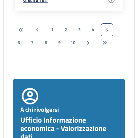
SCARICA FILE
1
2
3
4
5
6
7
8
9
10
A chi rivolgersi
Ufficio Informazione
economica - Valorizzazione
dati