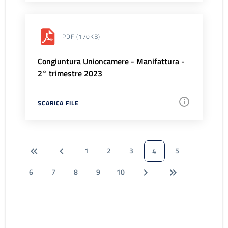
PDF
(170KB)
Congiuntura Unioncamere - Manifattura -
2° trimestre 2023
SCARICA FILE
1
2
3
5
4
6
7
8
9
10