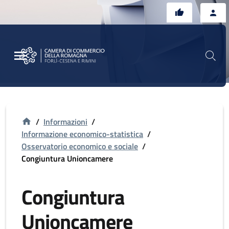
Vai al contenuto principale
Vai al footer
/
Informazioni
/
Informazione economico-statistica
/
Osservatorio economico e sociale
/
Congiuntura Unioncamere
Congiuntura
Unioncamere