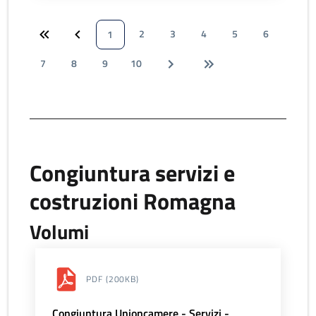
2
3
4
5
6
1
7
8
9
10
Congiuntura servizi e
costruzioni Romagna
Volumi
PDF
(200KB)
Congiuntura Unioncamere - Servizi -