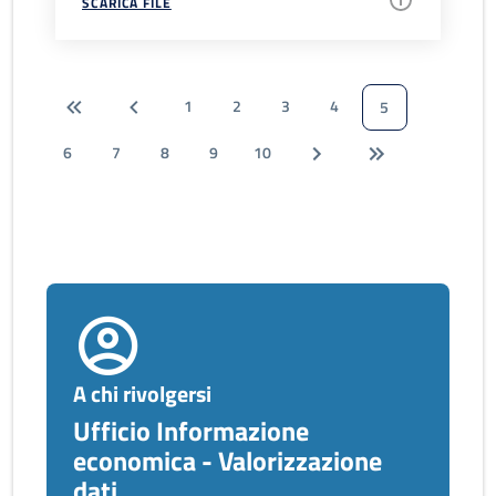
SCARICA FILE
1
2
3
4
5
6
7
8
9
10
A chi rivolgersi
Ufficio Informazione
economica - Valorizzazione
dati