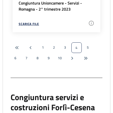
Congiuntura Unioncamere - Servizi -
Romagna - 2° trimestre 2023
SCARICA FILE
1
2
3
5
4
6
7
8
9
10
Congiuntura servizi e
costruzioni Forlì-Cesena