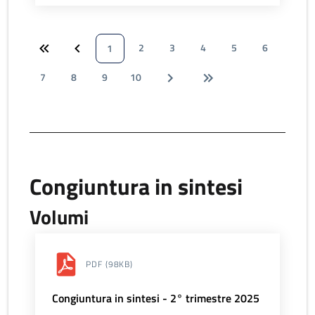
2
3
4
5
6
1
7
8
9
10
Congiuntura in sintesi
Volumi
PDF
(98KB)
Congiuntura in sintesi - 2° trimestre 2025