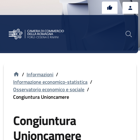
Vai al contenuto principale
Vai al footer
/
Informazioni
/
Informazione economico-statistica
/
Osservatorio economico e sociale
/
Congiuntura Unioncamere
Congiuntura
Unioncamere