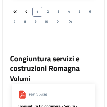
2
3
4
5
6
1
7
8
9
10
Congiuntura servizi e
costruzioni Romagna
Volumi
PDF
(200KB)
Congiuntura Unioncamere - Servizi -