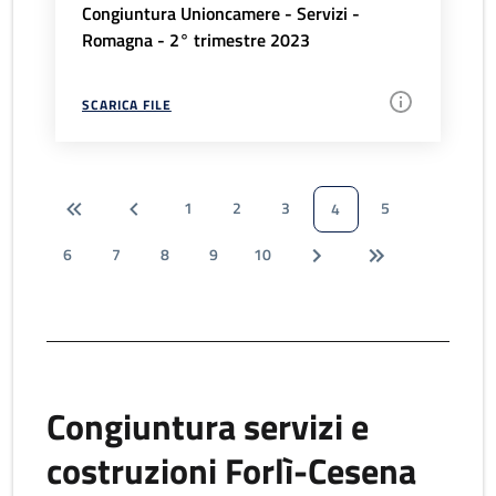
Congiuntura Unioncamere - Servizi -
Romagna - 2° trimestre 2023
SCARICA FILE
1
2
3
5
4
6
7
8
9
10
Congiuntura servizi e
costruzioni Forlì-Cesena