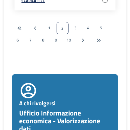
SCARICA FILE
1
3
4
5
2
6
7
8
9
10
A chi rivolgersi
Ufficio Informazione
economica - Valorizzazione
dati