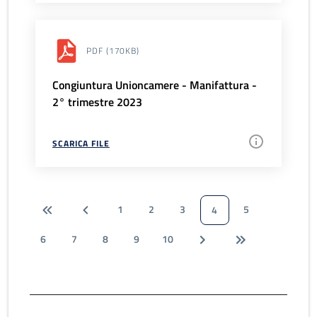
PDF
(170KB)
Congiuntura Unioncamere - Manifattura -
2° trimestre 2023
SCARICA FILE
1
2
3
5
4
6
7
8
9
10