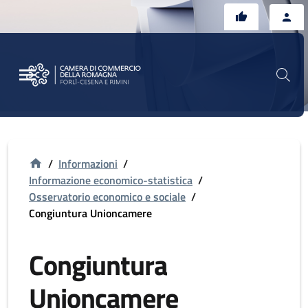
Vai al contenuto principale
Vai al footer
/
Informazioni
/
Informazione economico-statistica
/
Osservatorio economico e sociale
/
Congiuntura Unioncamere
Congiuntura
Unioncamere