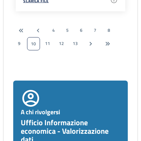
SCARICA FILE
4
5
6
7
8
9
11
12
13
10
A chi rivolgersi
Ufficio Informazione
economica - Valorizzazione
dati