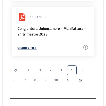
PDF
(170KB)
Congiuntura Unioncamere - Manifattura -
2° trimestre 2023
SCARICA FILE
1
2
3
5
4
6
7
8
9
10