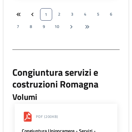
2
3
4
5
6
1
7
8
9
10
Congiuntura servizi e
costruzioni Romagna
Volumi
PDF
(200KB)
Congiuntura Unioncamere - Servizi -