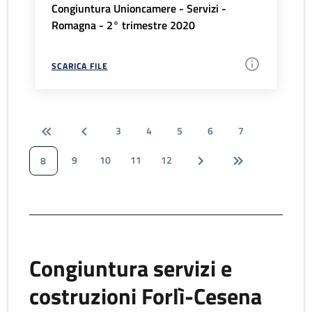
Congiuntura Unioncamere - Servizi -
Romagna - 2° trimestre 2020
SCARICA FILE
3
4
5
6
7
9
10
11
12
8
Congiuntura servizi e
costruzioni Forlì-Cesena