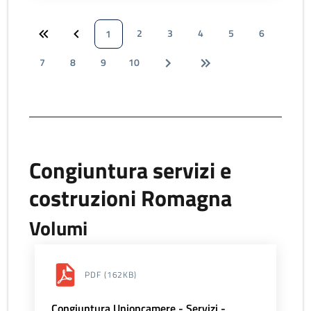
2
3
4
5
6
1
7
8
9
10
Congiuntura servizi e
costruzioni Romagna
Volumi
PDF
(162KB)
Congiuntura Unioncamere - Servizi -