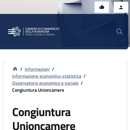
Vai al contenuto principale
Vai al footer
/
Informazioni
/
Informazione economico-statistica
/
Osservatorio economico e sociale
/
Congiuntura Unioncamere
Congiuntura
Unioncamere