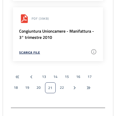
PDF
(39KB)
Congiuntura Unioncamere - Manifattura -
3° trimestre 2010
SCARICA FILE
13
14
15
16
17
18
19
20
22
21