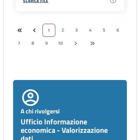
SCARICA FILE
2
3
4
5
6
1
7
8
9
10
A chi rivolgersi
Ufficio Informazione
economica - Valorizzazione
dati