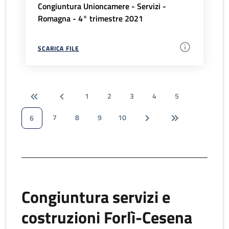
Congiuntura Unioncamere - Servizi -
Romagna - 4° trimestre 2021
SCARICA FILE
1
2
3
4
5
7
8
9
10
6
Congiuntura servizi e
costruzioni Forlì-Cesena