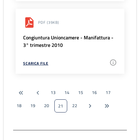
PDF
(39KB)
Congiuntura Unioncamere - Manifattura -
3° trimestre 2010
SCARICA FILE
13
14
15
16
17
18
19
20
22
21