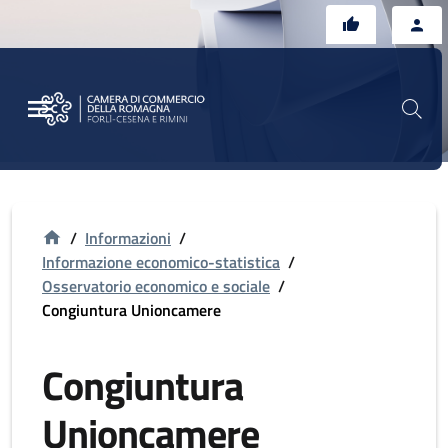
Vai al contenuto principale
Vai al footer
/
Informazioni
/
Informazione economico-statistica
/
Osservatorio economico e sociale
/
Congiuntura Unioncamere
Congiuntura
Unioncamere