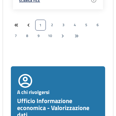
SCARICA FILE
2
3
4
5
6
1
7
8
9
10
A chi rivolgersi
Ufficio Informazione
economica - Valorizzazione
dati