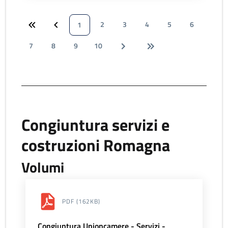
2
3
4
5
6
1
7
8
9
10
Congiuntura servizi e
costruzioni Romagna
Volumi
PDF
(162KB)
Congiuntura Unioncamere - Servizi -