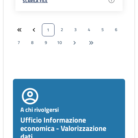
SCARICA FILE
2
3
4
5
6
1
7
8
9
10
A chi rivolgersi
Ufficio Informazione
economica - Valorizzazione
dati