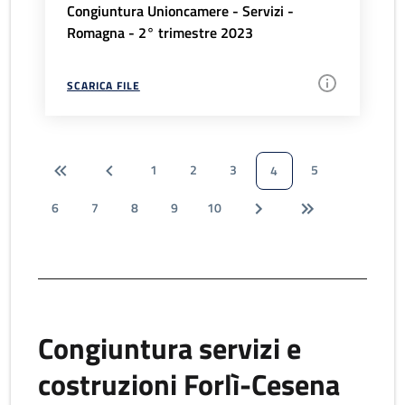
Congiuntura Unioncamere - Servizi -
Romagna - 2° trimestre 2023
SCARICA FILE
1
2
3
5
4
6
7
8
9
10
Congiuntura servizi e
costruzioni Forlì-Cesena