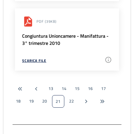
PDF
(39KB)
Congiuntura Unioncamere - Manifattura -
3° trimestre 2010
SCARICA FILE
13
14
15
16
17
18
19
20
22
21