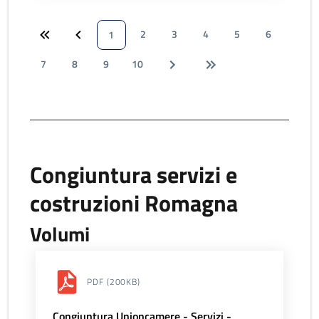
2
3
4
5
6
1
7
8
9
10
Congiuntura servizi e
costruzioni Romagna
Volumi
PDF
(200KB)
Congiuntura Unioncamere - Servizi -