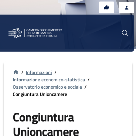
Vai al contenuto principale
Vai al footer
/
Informazioni
/
Informazione economico-statistica
/
Osservatorio economico e sociale
/
Congiuntura Unioncamere
Congiuntura
Unioncamere