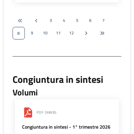
3
4
5
6
7
9
10
11
12
8
Congiuntura in sintesi
Volumi
PDF
(98KB)
Congiuntura in sintesi - 1° trimestre 2026