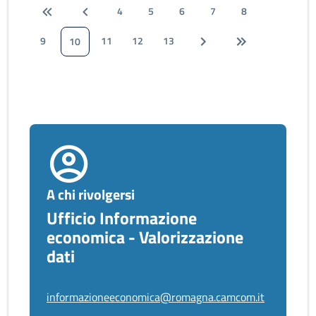
4
5
6
7
8
9
11
12
13
10
A chi rivolgersi
Ufficio Informazione
economica - Valorizzazione
dati
informazioneeconomica@romagna.camcom.it