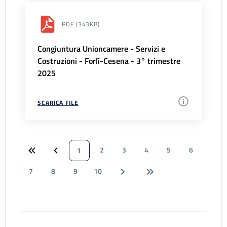
PDF
(343KB)
Congiuntura Unioncamere - Servizi e
Costruzioni - Forlì-Cesena - 3° trimestre
2025
SCARICA FILE
2
3
4
5
6
1
7
8
9
10