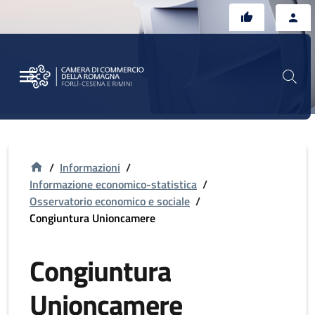
Vai al contenuto principale
Vai al footer
/
Informazioni
/
Informazione economico-statistica
/
Osservatorio economico e sociale
/
Congiuntura Unioncamere
Congiuntura
Unioncamere