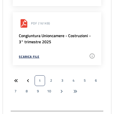
PDF
(161KB)
Congiuntura Unioncamere - Costruzioni -
3° trimestre 2025
SCARICA FILE
2
3
4
5
6
1
7
8
9
10