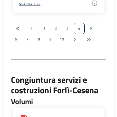
SCARICA FILE
1
2
3
5
4
6
7
8
9
10
Congiuntura servizi e
costruzioni Forlì-Cesena
Volumi