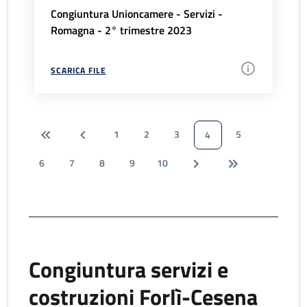
Congiuntura Unioncamere - Servizi -
Romagna - 2° trimestre 2023
SCARICA FILE
1
2
3
5
4
6
7
8
9
10
Congiuntura servizi e
costruzioni Forlì-Cesena