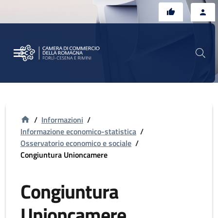
Vai al contenuto principale
Vai al footer
/
Informazioni
/
Informazione economico-statistica
/
Osservatorio economico e sociale
/
Congiuntura Unioncamere
Congiuntura
Unioncamere