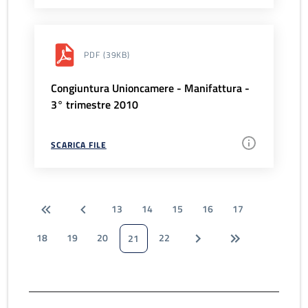
PDF
(39KB)
Congiuntura Unioncamere - Manifattura -
3° trimestre 2010
SCARICA FILE
13
14
15
16
17
18
19
20
22
21