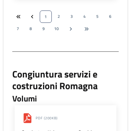
2
3
4
5
6
1
7
8
9
10
Congiuntura servizi e
costruzioni Romagna
Volumi
PDF
(200KB)