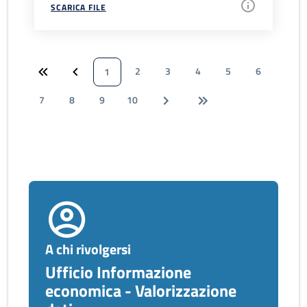
SCARICA FILE
2
3
4
5
6
1
7
8
9
10
A chi rivolgersi
Ufficio Informazione
economica - Valorizzazione