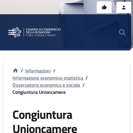
Vai al contenuto principale
Vai al footer
/
Informazioni
/
Informazione economico-statistica
/
Osservatorio economico e sociale
/
Congiuntura Unioncamere
Congiuntura
Unioncamere