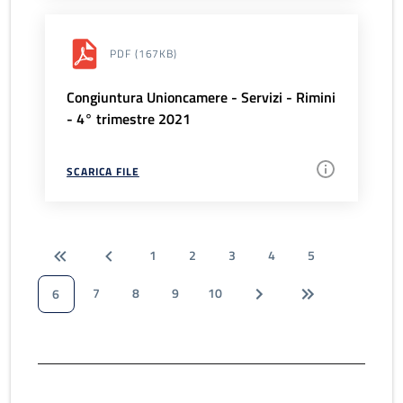
PDF
(167KB)
Congiuntura Unioncamere - Servizi - Rimini
- 4° trimestre 2021
SCARICA FILE
1
2
3
4
5
7
8
9
10
6