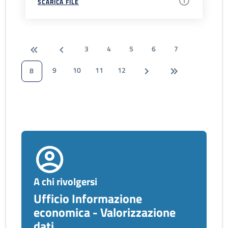
SCARICA FILE
3
4
5
6
7
9
10
11
12
8
A chi rivolgersi
Ufficio Informazione
economica - Valorizzazione
dati