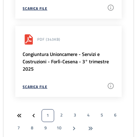
SCARICA FILE
PDF
(343KB)
Congiuntura Unioncamere - Servizi e
Costruzioni - Forlì-Cesena - 3° trimestre
2025
SCARICA FILE
2
3
4
5
6
1
7
8
9
10