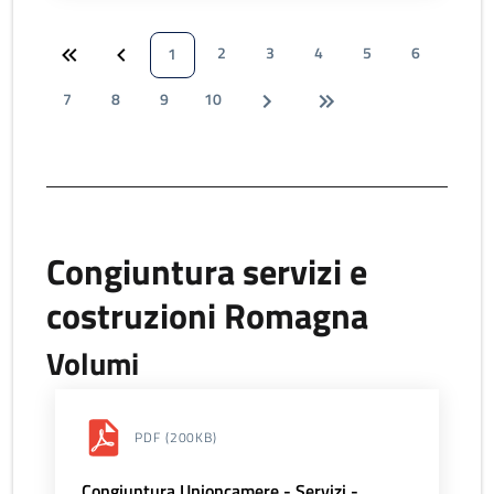
2
3
4
5
6
1
7
8
9
10
Congiuntura servizi e
costruzioni Romagna
Volumi
PDF
(200KB)
Congiuntura Unioncamere - Servizi -