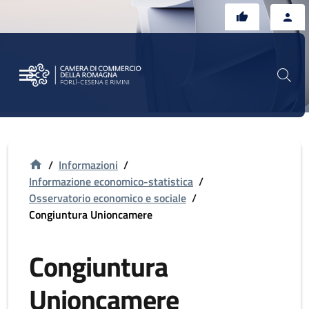
Vai al contenuto principale
Vai al footer
/
Informazioni
/
Informazione economico-statistica
/
Osservatorio economico e sociale
/
Congiuntura Unioncamere
Congiuntura
Unioncamere