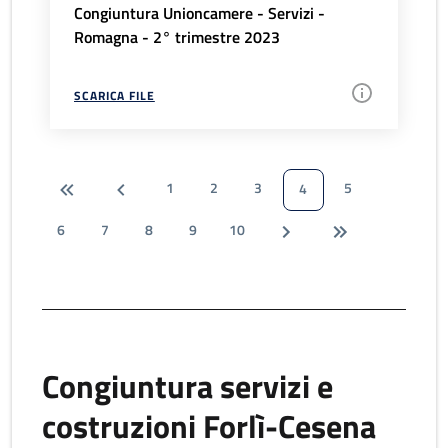
Congiuntura Unioncamere - Servizi -
Romagna - 2° trimestre 2023
SCARICA FILE
1
2
3
5
4
6
7
8
9
10
Congiuntura servizi e
costruzioni Forlì-Cesena