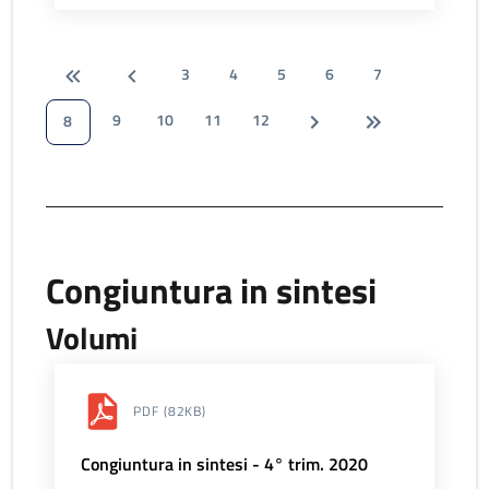
3
4
5
6
7
9
10
11
12
8
Congiuntura in sintesi
Volumi
PDF
(82KB)
Congiuntura in sintesi - 4° trim. 2020