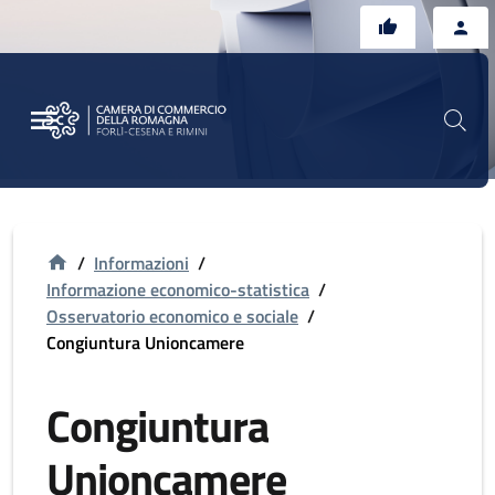
Vai al contenuto principale
Vai al footer
/
Informazioni
/
Informazione economico-statistica
/
Osservatorio economico e sociale
/
Congiuntura Unioncamere
Congiuntura
Unioncamere