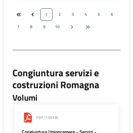
2
3
4
5
6
1
7
8
9
10
Congiuntura servizi e
costruzioni Romagna
Volumi
PDF
(150KB)
Congiuntura Unioncamere - Servizi -