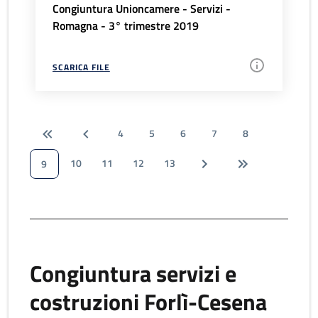
Congiuntura Unioncamere - Servizi -
Romagna - 3° trimestre 2019
SCARICA FILE
4
5
6
7
8
10
11
12
13
9
Congiuntura servizi e
costruzioni Forlì-Cesena