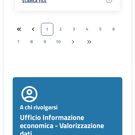
SCARICA FILE
2
3
4
5
6
1
7
8
9
10
A chi rivolgersi
Ufficio Informazione
economica - Valorizzazione
dati