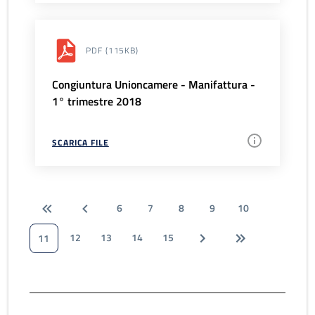
PDF
(115KB)
Congiuntura Unioncamere - Manifattura -
1° trimestre 2018
SCARICA FILE
6
7
8
9
10
12
13
14
15
11