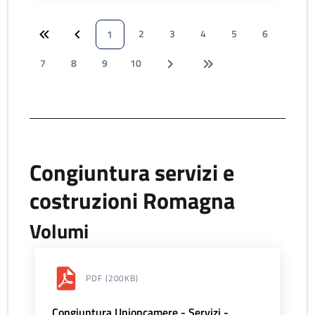
2
3
4
5
6
1
7
8
9
10
Congiuntura servizi e
costruzioni Romagna
Volumi
PDF
(200KB)
Congiuntura Unioncamere - Servizi -