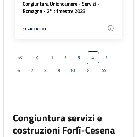
Congiuntura Unioncamere - Servizi -
Romagna - 2° trimestre 2023
SCARICA FILE
1
2
3
5
4
6
7
8
9
10
Congiuntura servizi e
costruzioni Forlì-Cesena