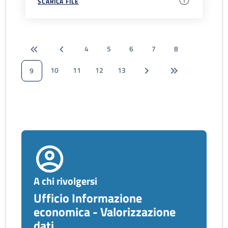
SCARICA FILE
4
5
6
7
8
10
11
12
13
9
A chi rivolgersi
Ufficio Informazione
economica - Valorizzazione
dati