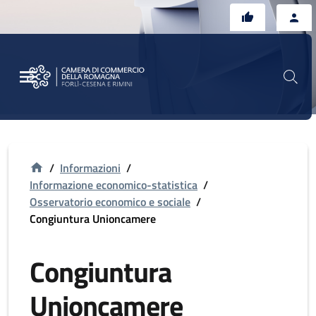
Vai al contenuto principale
Vai al footer
/
Informazioni
/
Informazione economico-statistica
/
Osservatorio economico e sociale
/
Congiuntura Unioncamere
Congiuntura
Unioncamere