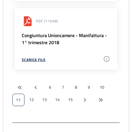
PDF
(115KB)
Congiuntura Unioncamere - Manifattura -
1° trimestre 2018
SCARICA FILE
6
7
8
9
10
12
13
14
15
11