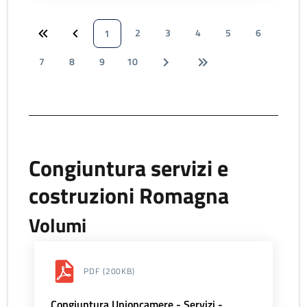
2
3
4
5
6
1
7
8
9
10
Congiuntura servizi e
costruzioni Romagna
Volumi
PDF
(200KB)
Congiuntura Unioncamere - Servizi -