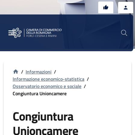
Vai al contenuto principale
Vai al footer
/
Informazioni
/
Informazione economico-statistica
/
Osservatorio economico e sociale
/
Congiuntura Unioncamere
Congiuntura
Unioncamere