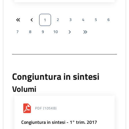
2
3
4
5
6
1
7
8
9
10
Congiuntura in sintesi
Volumi
PDF
(105KB)
Congiuntura in sintesi - 1° trim. 2017