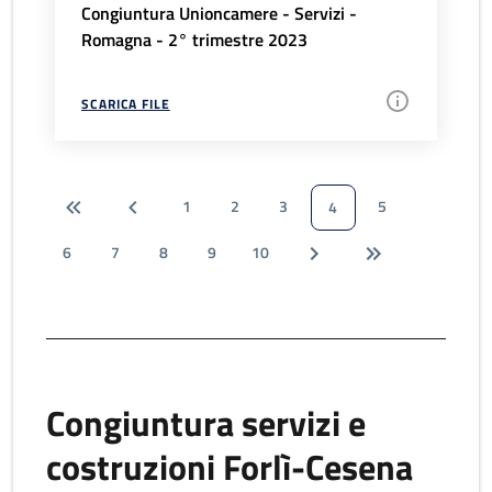
Congiuntura Unioncamere - Servizi -
Romagna - 2° trimestre 2023
SCARICA FILE
1
2
3
5
4
6
7
8
9
10
Congiuntura servizi e
costruzioni Forlì-Cesena