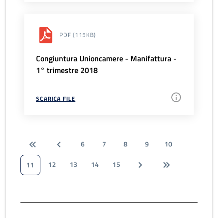
PDF
(115KB)
Congiuntura Unioncamere - Manifattura -
1° trimestre 2018
SCARICA FILE
6
7
8
9
10
12
13
14
15
11