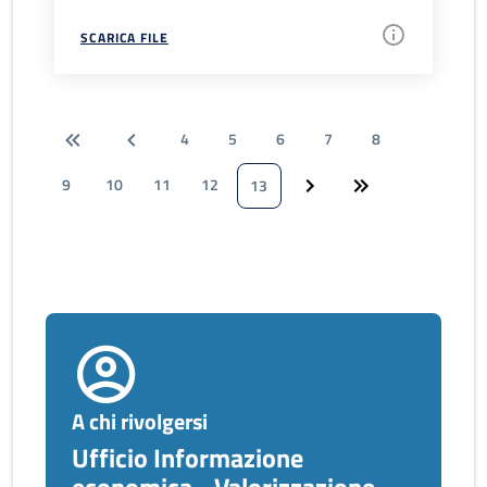
SCARICA FILE
4
5
6
7
8
9
10
11
12
13
A chi rivolgersi
Ufficio Informazione