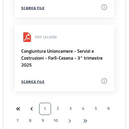
SCARICA FILE
PDF
(343KB)
Congiuntura Unioncamere - Servizi e
Costruzioni - Forlì-Cesena - 3° trimestre
2025
SCARICA FILE
2
3
4
5
6
1
7
8
9
10