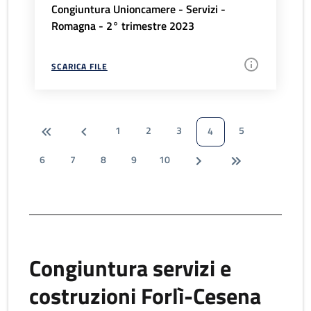
Congiuntura Unioncamere - Servizi -
Romagna - 2° trimestre 2023
SCARICA FILE
1
2
3
5
4
6
7
8
9
10
Congiuntura servizi e
costruzioni Forlì-Cesena