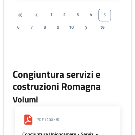
1
2
3
4
5
6
7
8
9
10
Congiuntura servizi e
costruzioni Romagna
Volumi
PDF
(200KB)
Congiuntura Unioncamere - Servizi -