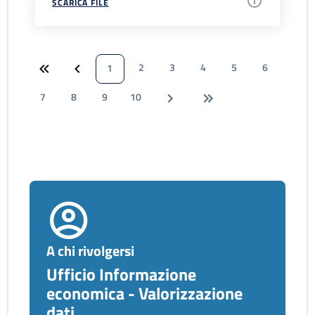
SCARICA FILE
2
3
4
5
6
1
7
8
9
10
A chi rivolgersi
Ufficio Informazione
economica - Valorizzazione
dati