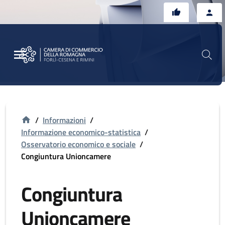
Vai al contenuto principale
Vai al footer
/
Informazioni
/
Informazione economico-statistica
/
Osservatorio economico e sociale
/
Congiuntura Unioncamere
Congiuntura
Unioncamere