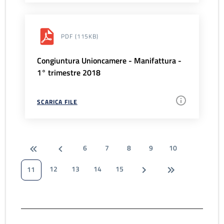
PDF
(115KB)
Congiuntura Unioncamere - Manifattura -
1° trimestre 2018
SCARICA FILE
6
7
8
9
10
12
13
14
15
11