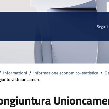
Seguici
/
Informazioni
/
Informazione economico-statistica
/
Os
iuntura Unioncamere
ongiuntura Unioncame