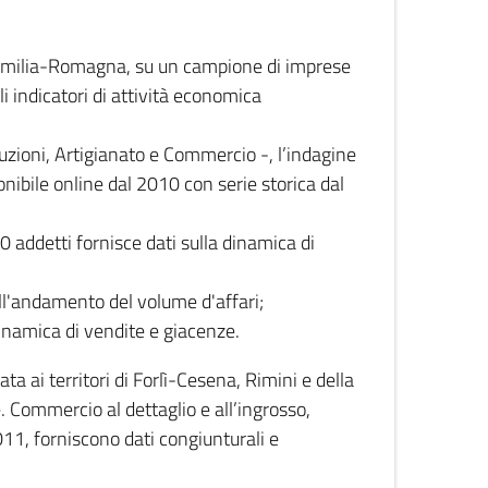
 Emilia-Romagna, su un campione di imprese
i indicatori di attività economica
truzioni, Artigianato e Commercio -, l’indagine
onibile online dal 2010 con serie storica dal
0 addetti fornisce dati sulla dinamica di
ull'andamento del volume d'affari;
inamica di vendite e giacenze.
 ai territori di Forlì-Cesena, Rimini e della
e. Commercio al dettaglio e all’ingrosso,
2011, forniscono dati congiunturali e