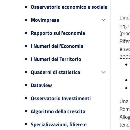
Osservatorio economico e sociale
L’in
Movimprese
regi
Rapporto sull'economia
(prod
Rifer
I Numeri dell'Economia
è svo
2003
I Numeri del Territorio
Quaderni di statistica
Dataview
Osservatorio Investimenti
Una 
Romag
Algoritmo della crescita
Allog
Specializzazioni, filiere e
tende