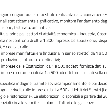
dagine congiunturale trimestrale realizzata da Unioncamere
onali statisticamente significativo, monitora l'andamento degl
uzione, fatturato, ordinativi).
ita ai principali settori di attività economica - Industria, Cos
lta nei confronti di oltre 1.300 imprese. L'elaborazione, disp
, è dedicata alle
imprese manifatturiere (Industria in senso stretto) da 1 a 50
produzione, fatturato e ordinativi;
imprese delle Costruzioni da 1 a 500 addetti fornisce dati s
imprese commerciali da 1 a 500 addetti fornisce dati sulla d
specifica indagine, tramite sovracampionamento, è poi dedicata
na e rivolta alle imprese (da 1 a 500 addetti) dei Servizi (i.
gio e ristorazione). Le elaborazioni, disponibili a partire dal 
nziali circa le vendite, il volume d’affari e le giacenze.