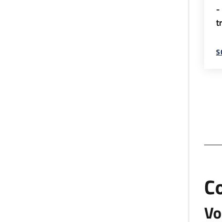
-
t
S
C
Vo