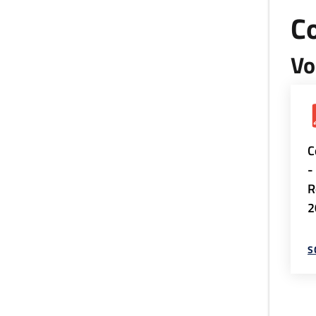
Co
Vo
C
-
R
2
S