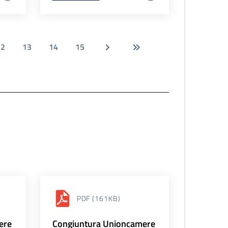
12
13
14
15
PDF
(161KB)
ere
Congiuntura Unioncamere