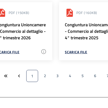
PDF
(150KB)
PDF
(160KB)
ongiuntura Unioncamere
Congiuntura Unioncam
 Commercio al dettaglio -
- Commercio al dettagl
° trimestre 2026
4° trimestre 2025
CARICA FILE
SCARICA FILE
2
3
4
5
6
1