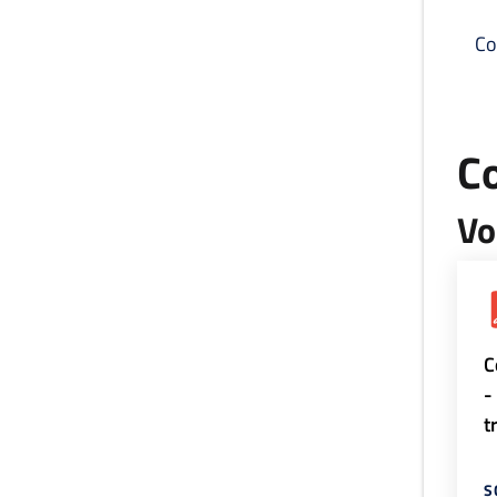
Co
C
Vo
C
-
t
S