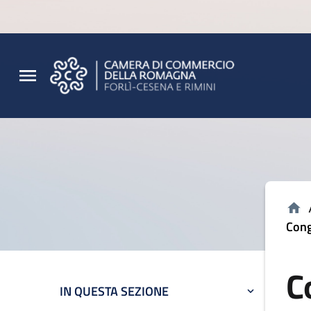
Vai al contenuto principale
Vai al footer
Cong
C
IN QUESTA SEZIONE