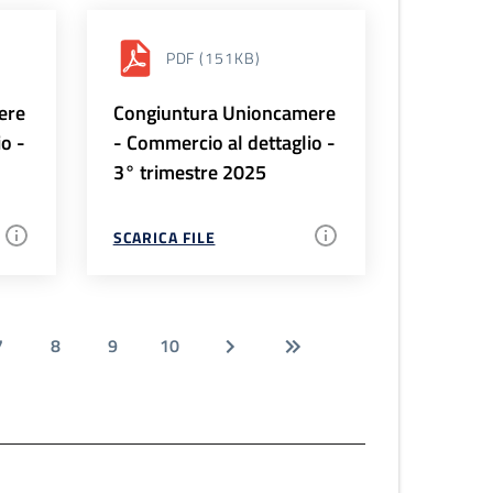
PDF
(151KB)
ere
Congiuntura Unioncamere
io -
- Commercio al dettaglio -
3° trimestre 2025
SCARICA FILE
7
8
9
10