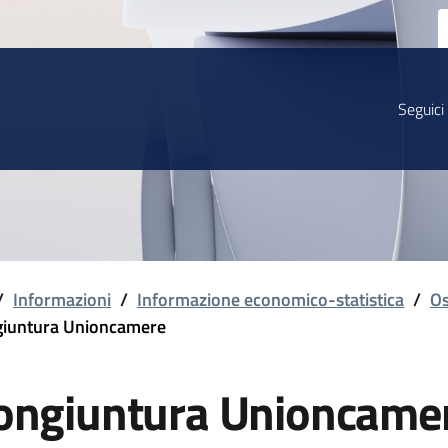
Seguici
/
Informazioni
/
Informazione economico-statistica
/
Os
iuntura Unioncamere
ongiuntura Unioncame