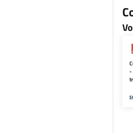
Co
Vo
C
-
t
S