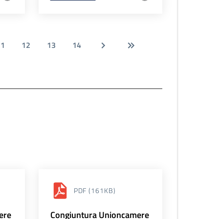
11
12
13
14
PDF
(161KB)
ere
Congiuntura Unioncamere