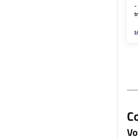
-
t
S
C
Vo