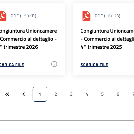
PDF
(150KB)
PDF
(160KB)
ongiuntura Unioncamere
Congiuntura Unioncam
 Commercio al dettaglio -
- Commercio al dettagl
° trimestre 2026
4° trimestre 2025
CARICA FILE
SCARICA FILE
2
3
4
5
6
1