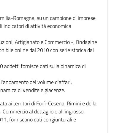
 Emilia-Romagna, su un campione di imprese
i indicatori di attività economica
truzioni, Artigianato e Commercio -, l’indagine
onibile online dal 2010 con serie storica dal
0 addetti fornisce dati sulla dinamica di
ull'andamento del volume d'affari;
inamica di vendite e giacenze.
 ai territori di Forlì-Cesena, Rimini e della
e. Commercio al dettaglio e all’ingrosso,
2011, forniscono dati congiunturali e