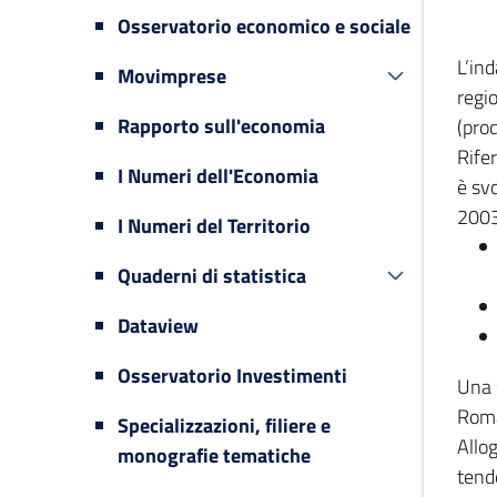
Osservatorio economico e sociale
L’in
Movimprese
regi
Rapporto sull'economia
(prod
Rifer
I Numeri dell'Economia
è svo
2003
I Numeri del Territorio
Quaderni di statistica
Dataview
Osservatorio Investimenti
Una 
Romag
Specializzazioni, filiere e
Allog
monografie tematiche
tende