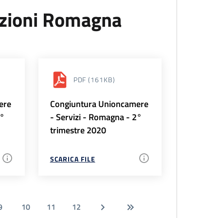
uzioni Romagna
PDF
(161KB)
ere
Congiuntura Unioncamere
3°
- Servizi - Romagna - 2°
trimestre 2020
SCARICA FILE
9
10
11
12