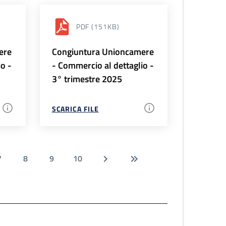
PDF
(151KB)
ere
Congiuntura Unioncamere
io -
- Commercio al dettaglio -
3° trimestre 2025
SCARICA FILE
7
8
9
10