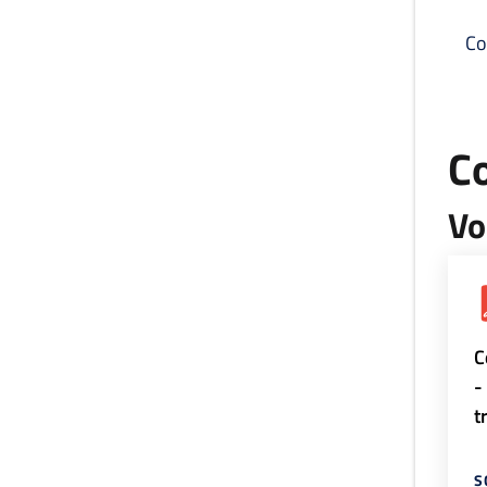
Co
C
Vo
C
-
t
S