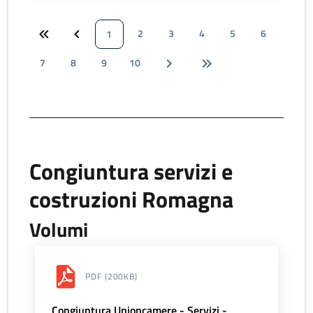
2
3
4
5
6
1
7
8
9
10
Congiuntura servizi e
costruzioni Romagna
Volumi
PDF
(200KB)
Congiuntura Unioncamere - Servizi -