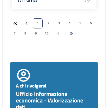
SCARICA FILE
2
3
4
5
6
1
7
8
9
10
A chi rivolgersi
Ufficio Informazione
economica - Valorizzazione
dati