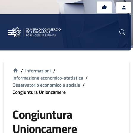
Vai al contenuto principale
Vai al footer
/
Informazioni
/
Informazione economico-statistica
/
Osservatorio economico e sociale
/
Congiuntura Unioncamere
Congiuntura
Unioncamere