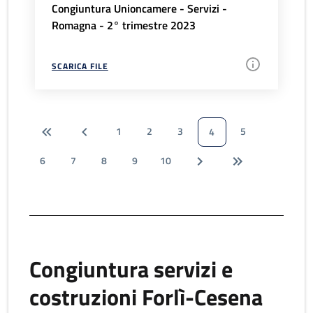
Congiuntura Unioncamere - Servizi -
Romagna - 2° trimestre 2023
SCARICA FILE
1
2
3
5
4
6
7
8
9
10
Congiuntura servizi e
costruzioni Forlì-Cesena