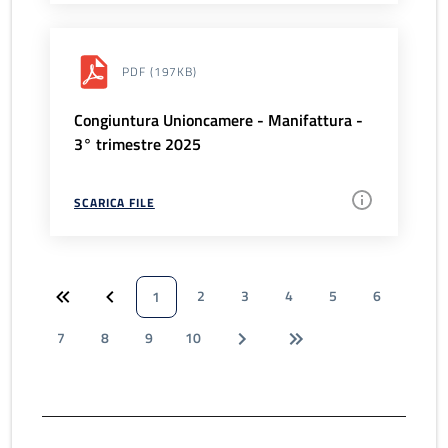
PDF
(197KB)
Congiuntura Unioncamere - Manifattura -
3° trimestre 2025
SCARICA FILE
2
3
4
5
6
1
7
8
9
10