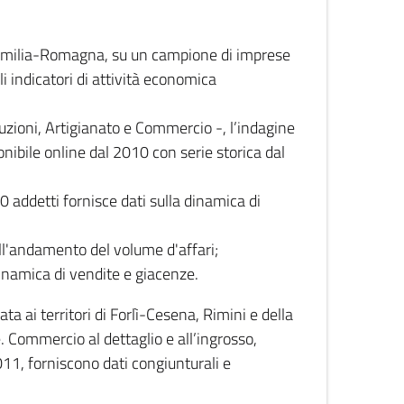
 Emilia-Romagna, su un campione di imprese
i indicatori di attività economica
truzioni, Artigianato e Commercio -, l’indagine
onibile online dal 2010 con serie storica dal
0 addetti fornisce dati sulla dinamica di
ull'andamento del volume d'affari;
inamica di vendite e giacenze.
 ai territori di Forlì-Cesena, Rimini e della
e. Commercio al dettaglio e all’ingrosso,
2011, forniscono dati congiunturali e