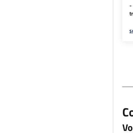
-
t
S
C
Vo