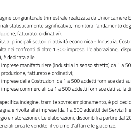
dagine congiunturale trimestrale realizzata da Unioncamere
onali statisticamente significativo, monitora l'andamento degl
uzione, fatturato, ordinativi).
ita ai principali settori di attività economica - Industria, Cos
lta nei confronti di oltre 1.300 imprese. L'elaborazione, disp
, è dedicata alle
imprese manifatturiere (Industria in senso stretto) da 1 a 50
produzione, fatturato e ordinativi;
imprese delle Costruzioni da 1 a 500 addetti fornisce dati s
imprese commerciali da 1 a 500 addetti fornisce dati sulla d
specifica indagine, tramite sovracampionamento, è poi dedicata
na e rivolta alle imprese (da 1 a 500 addetti) dei Servizi (i.
gio e ristorazione). Le elaborazioni, disponibili a partire dal 
nziali circa le vendite, il volume d’affari e le giacenze.