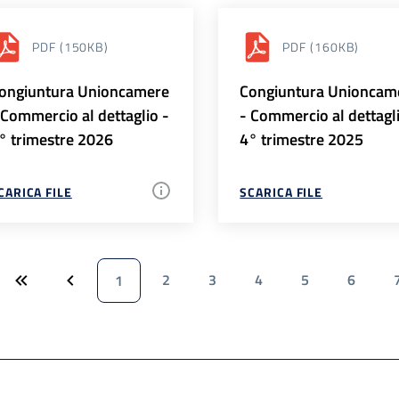
PDF
(150KB)
PDF
(160KB)
ongiuntura Unioncamere
Congiuntura Unioncam
 Commercio al dettaglio -
- Commercio al dettagl
° trimestre 2026
4° trimestre 2025
CARICA FILE
SCARICA FILE
2
3
4
5
6
1