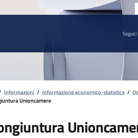
Seguici
/
Informazioni
/
Informazione economico-statistica
/
Os
iuntura Unioncamere
ongiuntura Unioncame