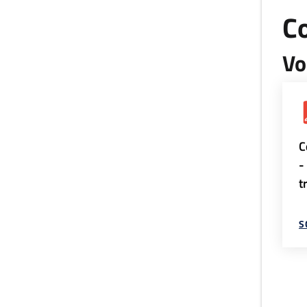
Co
Vo
C
-
t
S