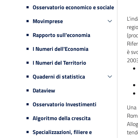
Osservatorio economico e sociale
L’in
Movimprese
regi
Rapporto sull'economia
(prod
Rifer
I Numeri dell'Economia
è svo
2003
I Numeri del Territorio
Quaderni di statistica
Dataview
Osservatorio Investimenti
Una 
Romag
Algoritmo della crescita
Allog
Specializzazioni, filiere e
tende