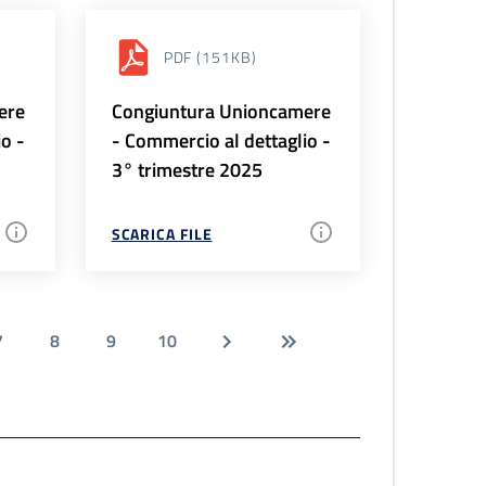
PDF
(151KB)
ere
Congiuntura Unioncamere
io -
- Commercio al dettaglio -
3° trimestre 2025
SCARICA FILE
7
8
9
10