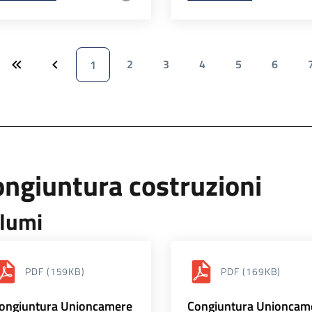
2
3
4
5
6
1
ngiuntura costruzioni
lumi
PDF
(159KB)
PDF
(169KB)
ongiuntura Unioncamere
Congiuntura Unioncam