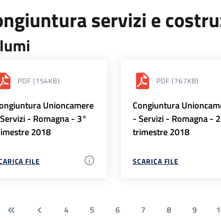
ngiuntura servizi e costr
lumi
PDF
(154KB)
PDF
(767KB)
ongiuntura Unioncamere
Congiuntura Unioncam
 Servizi - Romagna - 3°
- Servizi - Romagna - 
rimestre 2018
trimestre 2018
CARICA FILE
SCARICA FILE
4
5
6
7
8
9
1