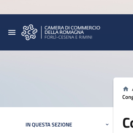
Vai al contenuto principale
Vai al footer
Cong
C
IN QUESTA SEZIONE