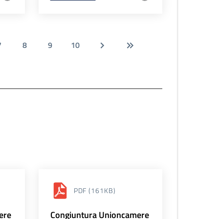
7
8
9
10
PDF
(161KB)
ere
Congiuntura Unioncamere