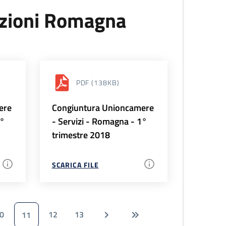
uzioni Romagna
PDF
(138KB)
ere
Congiuntura Unioncamere
2°
- Servizi - Romagna - 1°
trimestre 2018
SCARICA FILE
0
12
13
11