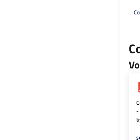
Co
C
Vo
C
-
t
S