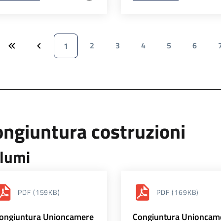
2
3
4
5
6
1
ngiuntura costruzioni
lumi
PDF
(159KB)
PDF
(169KB)
ongiuntura Unioncamere
Congiuntura Unioncam