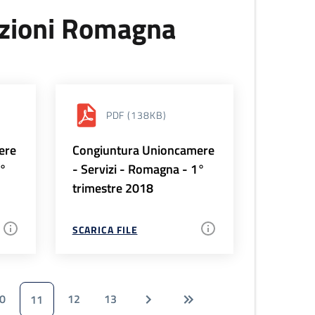
uzioni Romagna
PDF
(138KB)
ere
Congiuntura Unioncamere
2°
- Servizi - Romagna - 1°
trimestre 2018
SCARICA FILE
0
12
13
11