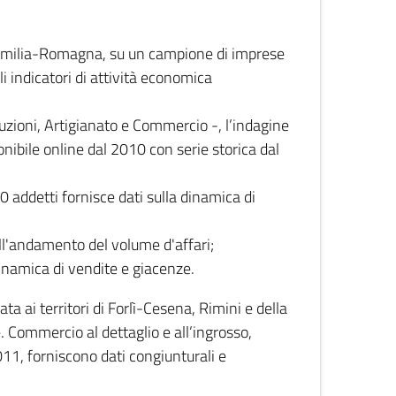
 Emilia-Romagna, su un campione di imprese
i indicatori di attività economica
truzioni, Artigianato e Commercio -, l’indagine
onibile online dal 2010 con serie storica dal
0 addetti fornisce dati sulla dinamica di
ull'andamento del volume d'affari;
inamica di vendite e giacenze.
 ai territori di Forlì-Cesena, Rimini e della
e. Commercio al dettaglio e all’ingrosso,
2011, forniscono dati congiunturali e