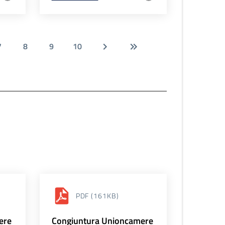
7
8
9
10
PDF
(161KB)
ere
Congiuntura Unioncamere