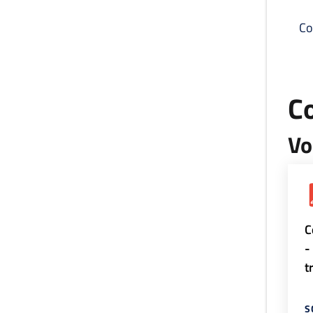
Co
C
Vo
C
-
t
S