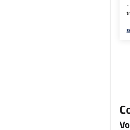
-
t
S
C
Vo