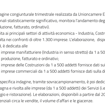
dagine congiunturale trimestrale realizzata da Unioncamere
onali statisticamente significativo, monitora l'andamento degl
uzione, fatturato, ordinativi).
ita ai principali settori di attività economica - Industria, Cos
lta nei confronti di oltre 1.300 imprese. L'elaborazione, disp
, è dedicata alle
imprese manifatturiere (Industria in senso stretto) da 1 a 50
produzione, fatturato e ordinativi;
imprese delle Costruzioni da 1 a 500 addetti fornisce dati s
imprese commerciali da 1 a 500 addetti fornisce dati sulla d
specifica indagine, tramite sovracampionamento, è poi dedicata
na e rivolta alle imprese (da 1 a 500 addetti) dei Servizi (i.
gio e ristorazione). Le elaborazioni, disponibili a partire dal 
nziali circa le vendite, il volume d’affari e le giacenze.