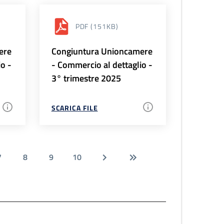
PDF
(151KB)
ere
Congiuntura Unioncamere
io -
- Commercio al dettaglio -
3° trimestre 2025
SCARICA FILE
7
8
9
10