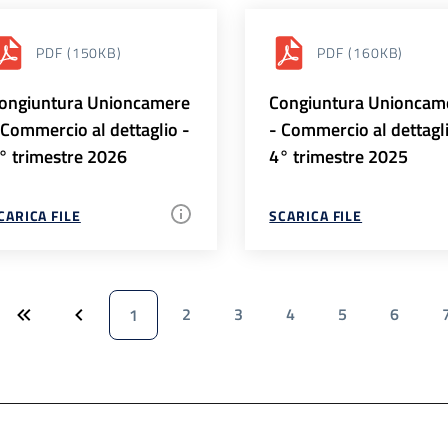
PDF
(150KB)
PDF
(160KB)
ongiuntura Unioncamere
Congiuntura Unioncam
 Commercio al dettaglio -
- Commercio al dettagl
° trimestre 2026
4° trimestre 2025
CARICA FILE
SCARICA FILE
2
3
4
5
6
1