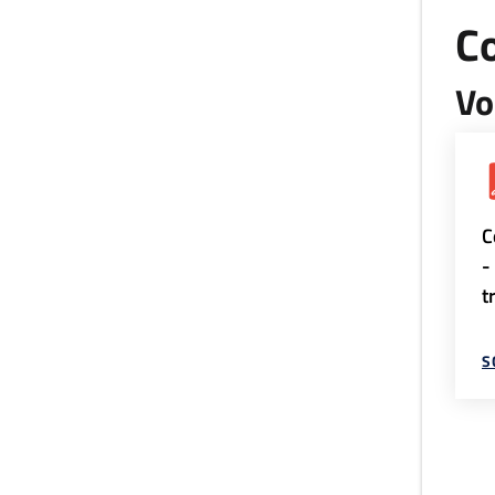
Co
Vo
C
-
t
S