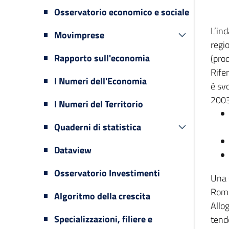
Osservatorio economico e sociale
L’in
Movimprese
regi
Rapporto sull'economia
(prod
Rifer
I Numeri dell'Economia
è svo
2003
I Numeri del Territorio
Quaderni di statistica
Dataview
Osservatorio Investimenti
Una 
Romag
Algoritmo della crescita
Allog
Specializzazioni, filiere e
tende