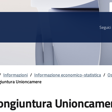
Seguici
/
Informazioni
/
Informazione economico-statistica
/
Os
iuntura Unioncamere
ongiuntura Unioncame