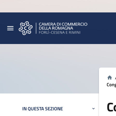
Vai al contenuto principale
Vai al footer
Cong
C
IN QUESTA SEZIONE