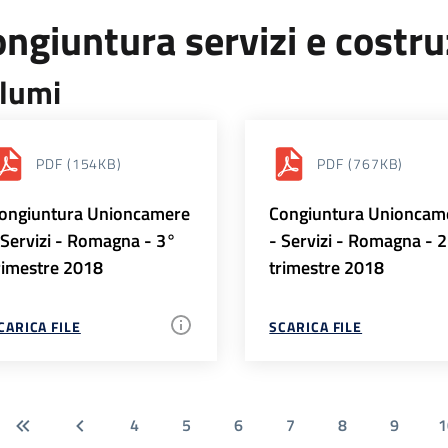
ngiuntura servizi e costr
lumi
PDF
(154KB)
PDF
(767KB)
ongiuntura Unioncamere
Congiuntura Unioncam
 Servizi - Romagna - 3°
- Servizi - Romagna - 
rimestre 2018
trimestre 2018
CARICA FILE
SCARICA FILE
4
5
6
7
8
9
1