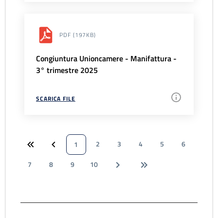
PDF
(197KB)
Congiuntura Unioncamere - Manifattura -
3° trimestre 2025
SCARICA FILE
2
3
4
5
6
1
7
8
9
10