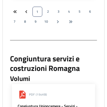
2
3
4
5
6
1
7
8
9
10
Congiuntura servizi e
costruzioni Romagna
Volumi
PDF
(154KB)
Congiuntura Unioncamere - Servizi -