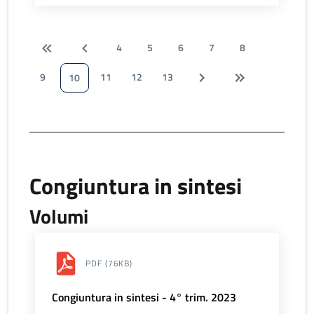
4
5
6
7
8
9
11
12
13
10
Congiuntura in sintesi
Volumi
PDF
(76KB)
Congiuntura in sintesi - 4° trim. 2023