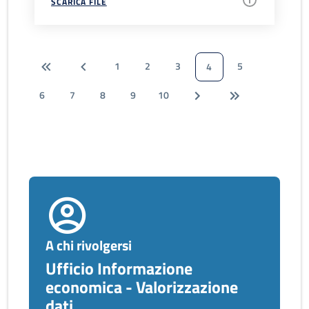
SCARICA FILE
1
2
3
5
4
6
7
8
9
10
A chi rivolgersi
Ufficio Informazione
economica - Valorizzazione
dati