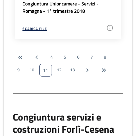
Congiuntura Unioncamere - Servizi -
Romagna - 1° trimestre 2018
SCARICA FILE
4
5
6
7
8
9
10
12
13
11
Congiuntura servizi e
costruzioni Forlì-Cesena