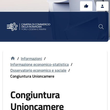
Vai al contenuto principale
Vai al footer
/
Informazioni
/
Informazione economico-statistica
/
Osservatorio economico e sociale
/
Congiuntura Unioncamere
Congiuntura
Unioncamere